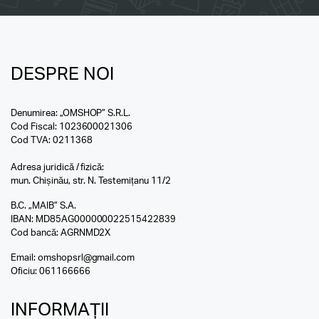
DESPRE NOI
Denumirea: „OMSHOP” S.R.L.
Cod Fiscal: 1023600021306
Cod TVA: 0211368
Adresa juridică / fizică:
mun. Chișinău, str. N. Testemițanu 11/2
B.C. „MAIB” S.A.
IBAN: MD85AG000000022515422839
Cod bancă: AGRNMD2X
Email:
omshopsrl@gmail.com
Oficiu:
061166666
INFORMAȚII