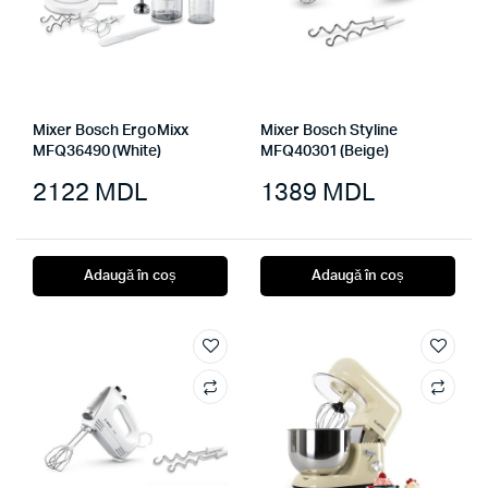
Mixer Bosch ErgoMixx
Mixer Bosch Styline
MFQ36490 (White)
MFQ40301 (Beige)
2122
MDL
1389
MDL
Adaugă în coș
Adaugă în coș