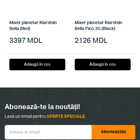
Mixer planetar Klarstein
Mixer planetar Klarstein
Bella (Red)
Bella Pico 2G (Black)
3397
MDL
2126
MDL
Adaugă în coș
Adaugă în coș
Abonează-te la noutăți!
Lasă un email pentru
OFERTE SPECIALE
.
Aboneazăte