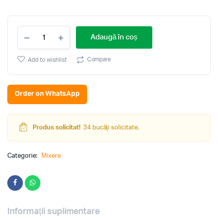
Mixer
Adaugă în coș
Bosch
MFQ40303
(Red)
Compare
Add to wishlist
quantity
Order on WhatsApp
Produs solicitat!
34 bucăți solicitate.
Categorie:
Mixere
Informații suplimentare