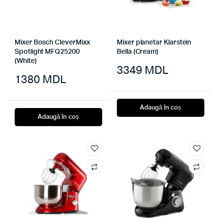
Mixer Bosch CleverMixx
Mixer planetar Klarstein
Spotlight MFQ25200
Bella (Cream)
(White)
3349
MDL
1380
MDL
Adaugă în coș
Adaugă în coș