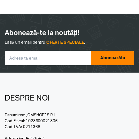
Abonează-te la noutăți!
Lasă un email pentru
OFERTE SPECIALE
.
Aboneazăte
DESPRE NOI
Denumirea: „OMSHOP” S.R.L.
Cod Fiscal: 1023600021306
Cod TVA: 0211368
Adresa juridică / fizică: