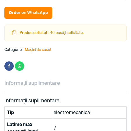
(White/Red)
quantity
Order on WhatsApp
Produs solicitat!
40 bucăți solicitate.
Categorie:
Mașini de cusut
Informații suplimentare
Informații suplimentare
Tip
electromecanica
Latime max
7