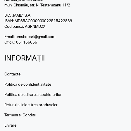
mun. Chișinău, str. N. Testemițanu 11/2
B.C. „MAIB” S.A.
IBAN: MD85AG000000022515422839
Cod bancă: AGRNMD2X
Email:
omshopsrl@gmail.com
Oficiu:
061166666
INFORMAȚII
Contacte
Politica de confidentialitate
Politica de utlizare a cookie-urilor
Returul si inlocuirea produseler
Termeni si Conditii
Livrare