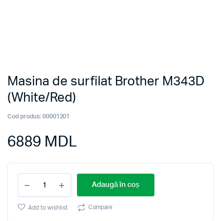
Masina de surfilat Brother M343D
(White/Red)
Cod produs:
00001201
6889
MDL
Masina
Adaugă în coș
de
surfilat
Brother
Compare
Add to wishlist
M343D