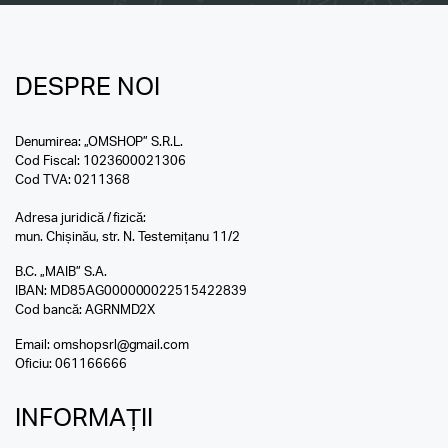
DESPRE NOI
Denumirea: „OMSHOP” S.R.L.
Cod Fiscal: 1023600021306
Cod TVA: 0211368
Adresa juridică / fizică:
mun. Chișinău, str. N. Testemițanu 11/2
B.C. „MAIB” S.A.
IBAN: MD85AG000000022515422839
Cod bancă: AGRNMD2X
Email:
omshopsrl@gmail.com
Oficiu:
061166666
INFORMAȚII