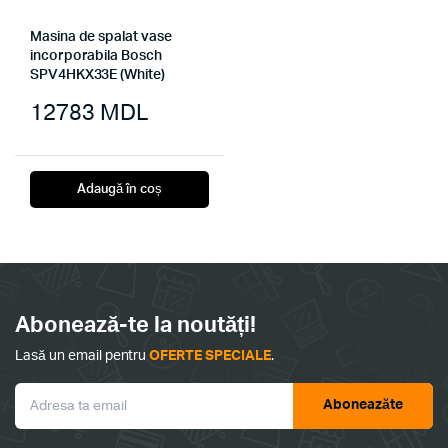
Masina de spalat vase
incorporabila Bosch
SPV4HKX33E (White)
12783
MDL
Adaugă în coș
Abonează-te la noutăți!
Lasă un email pentru
OFERTE SPECIALE
.
Aboneazăte