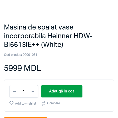
Masina de spalat vase
incorporabila Heinner HDW-
BI6613IE++ (White)
Cod produs:
00001051
5999
MDL
Masina
Adaugă în coș
de
spalat
vase
Compare
Add to wishlist
incorporabila
Heinner
HDW-