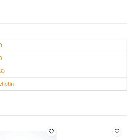
8
3
33
ehotin