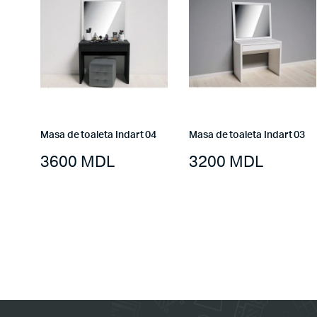
Masa de toaleta Indart 04
Masa de toaleta Indart 03
3600
MDL
3200
MDL