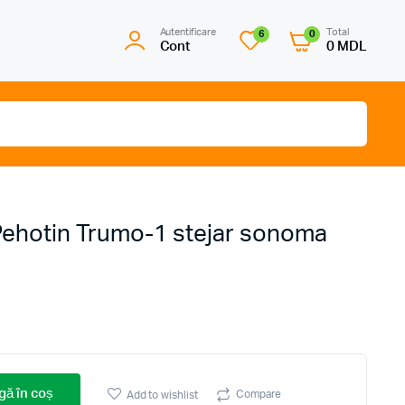
Autentificare
Total
6
0
Cont
0
MDL
Pehotin Trumo-1 stejar sonoma
ă în coș
Compare
Add to wishlist