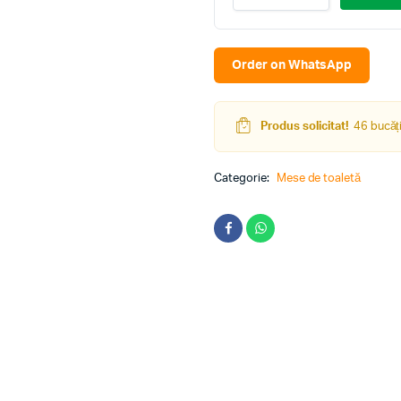
toaleta
Pehotin
Trumo-
1
Order on WhatsApp
stejar
sonoma
quantity
Produs solicitat!
46 bucăți
Categorie:
Mese de toaletă