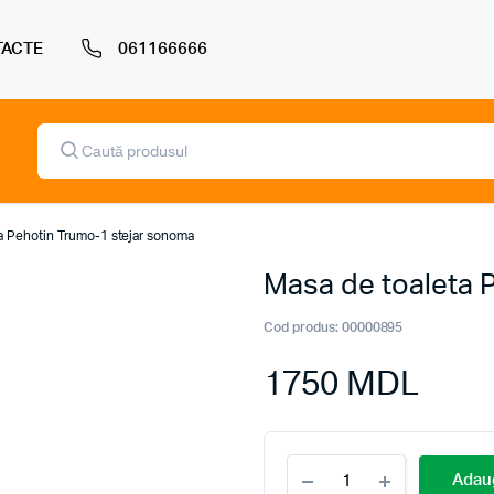
ACTE
061166666
Products
search
a Pehotin Trumo-1 stejar sonoma
Masa de toaleta 
Cod produs:
00000895
1750
MDL
Masa
Adaug
de