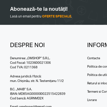
Abonează-te la noutăți!
Lasă un email pentru
OFERTE SPECIALE
.
DESPRE NOI
INFORM
Denumirea: „OMSHOP” S.R.L.
Contacte
Cod Fiscal: 1023600021306
Politica de con
Cod TVA: 0211368
Politica de utl
Adresa juridică / fizică:
mun. Chișinău, str. N. Testemițanu 11/2
Returul si inl
B.C. „MAIB” S.A.
Termeni si Con
IBAN: MD85AG000000022515422839
Cod bancă: AGRNMD2X
Livrare
Email:
omshopsrl@gmail.com