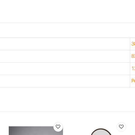
3
8
1
P