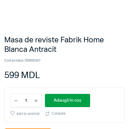
Masa de reviste Fabrik Home
Blanca Antracit
Cod produs:
00000347
599
MDL
Masa
Adaugă în coș
de
reviste
Fabrik
Compare
Add to wishlist
Home
Blanca