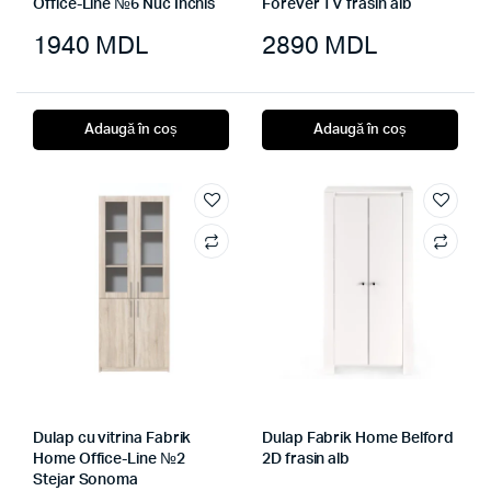
Office-Line №6 Nuc Inchis
Forever TV frasin alb
1940
MDL
2890
MDL
Adaugă în coș
Adaugă în coș
Dulap cu vitrina Fabrik
Dulap Fabrik Home Belford
Home Office-Line №2
2D frasin alb
Stejar Sonoma