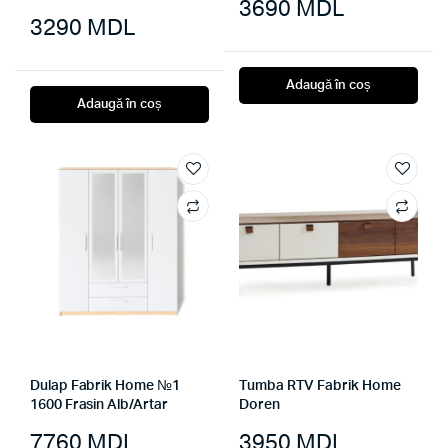
3690
MDL
3290
MDL
Adaugă în coș
Adaugă în coș
Dulap Fabrik Home №1
Tumba RTV Fabrik Home
1600 Frasin Alb/Artar
Doren
7760
MDL
3950
MDL