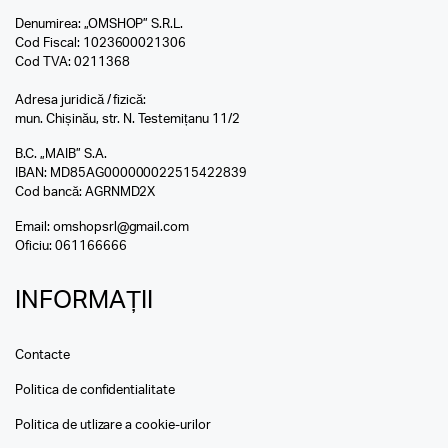
Denumirea: „OMSHOP” S.R.L.
Cod Fiscal: 1023600021306
Cod TVA: 0211368
Adresa juridică / fizică:
mun. Chișinău, str. N. Testemițanu 11/2
B.C. „MAIB” S.A.
IBAN: MD85AG000000022515422839
Cod bancă: AGRNMD2X
Email:
omshopsrl@gmail.com
Oficiu:
061166666
INFORMAȚII
Contacte
Politica de confidentialitate
Politica de utlizare a cookie-urilor