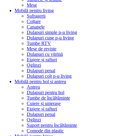
Mese
Mobilă pentru living
Sufragerii
Colțare
Canapele
Dulapuri simple p-u living
Dulapuri cupe p-u living
Tumbe RTV
Mese de reviste
Dulapuri cu vitrină
Etajere și rafturi
Oglinzi
Dulapuri penal
Dulapuri colț p-u living
Mobilă pentru hol si antreu
Antreu
Dulapuri pentru hol
Tumbe de încălțăminte
Cuiere și umerașe
Etajere și rafturi
Dulapuri penal
Oglinzi
Suport pentru încălțăminte
Comode din plastic