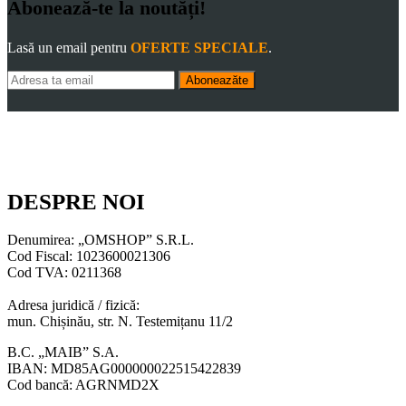
Abonează-te la noutăți!
Lasă un email pentru
OFERTE SPECIALE
.
Aboneazăte
DESPRE NOI
Denumirea: „OMSHOP” S.R.L.
Cod Fiscal: 1023600021306
Cod TVA: 0211368
Adresa juridică / fizică:
mun. Chișinău, str. N. Testemițanu 11/2
B.C. „MAIB” S.A.
IBAN: MD85AG000000022515422839
Cod bancă: AGRNMD2X