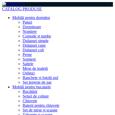
CATALOG PRODUSE
Mobilă pentru dormitor
Paturi
Dormitoare
Noptiere
Comode și tumbe
Dulapuri simple
Dulapuri cupe
Dulapuri colț
Perne
Somiere
Saltele
Mese de toaletă
Oglinzi
Banchete și fotolii puf
Set lenjerie de pat
Mobilă pentru bucatarie
Bucătării
Seturi de colțare
Chiuvete
Baterii pentru chiuvete
Set de mese și scaune
Taburete și scaune