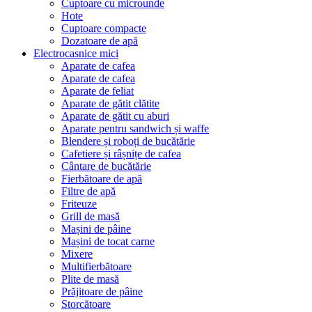
Cuptoare cu microunde
Hote
Cuptoare compacte
Dozatoare de aрă
Electrocasnice mici
Aparate de cafea
Aparate de cafea
Aparate de feliat
Aparate de gătit clătite
Aparate de gătit cu aburi
Aparate pentru sandwich și waffe
Blendere și roboți de bucătărie
Cafetiere și râșnițe de cafea
Cântare de bucătărie
Fierbătoare de apă
Filtre de apă
Friteuze
Grill de masă
Mașini de pâine
Mașini de tocat carne
Mixere
Multifierbătoare
Plite de masă
Prăjitoare de pâine
Storcătoare