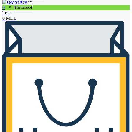
Storcătoare
0
Thermopot
Total
0
MDL