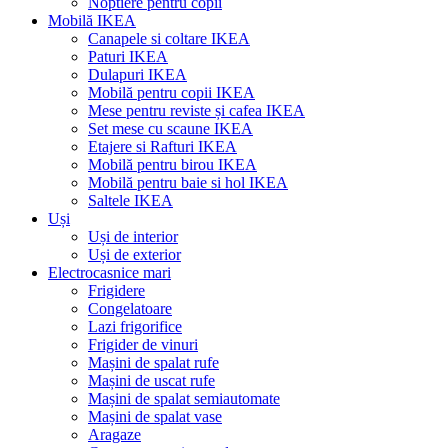
Noptiere pentru copii
Mobilă IKEA
Canapele si coltare IKEA
Paturi IKEA
Dulapuri IKEA
Mobilă pentru copii IKEA
Mese pentru reviste și cafea IKEA
Set mese cu scaune IKEA
Etajere si Rafturi IKEA
Mobilă pentru birou IKEA
Mobilă pentru baie si hol IKEA
Saltele IKEA
Uși
Uși de interior
Uși de exterior
Electrocasnice mari
Frigidere
Congelatoare
Lazi frigorifice
Frigider de vinuri
Mașini de spalat rufe
Mașini de uscat rufe
Mașini de spalat semiautomate
Mașini de spalat vase
Aragaze