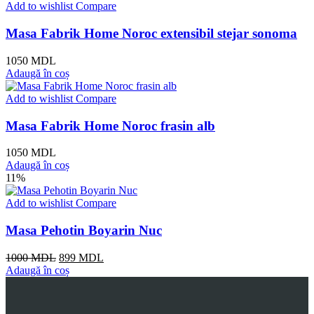
Add to wishlist
Compare
Masa Fabrik Home Noroc extensibil stejar sonoma
1050
MDL
Adaugă în coș
Add to wishlist
Compare
Masa Fabrik Home Noroc frasin alb
1050
MDL
Adaugă în coș
11%
Add to wishlist
Compare
Masa Pehotin Boyarin Nuc
Prețul
Prețul
1000
MDL
899
MDL
inițial
curent
Adaugă în coș
a
este:
fost:
899 MDL.
1000 MDL.