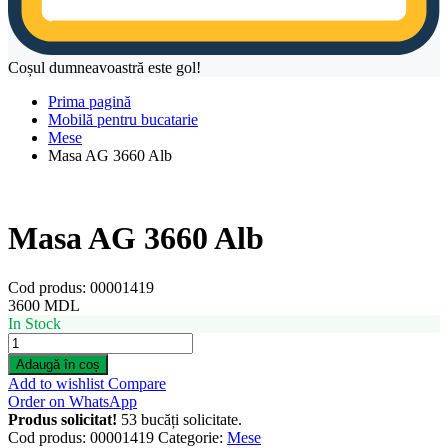
Coșul dumneavoastră este gol!
Prima pagină
Mobilă pentru bucatarie
Mese
Masa AG 3660 Alb
Masa AG 3660 Alb
Cod produs:
00001419
3600
MDL
In Stock
Masa
AG
Adaugă în coș
3660
Add to wishlist
Compare
Alb
Order on WhatsApp
quantity
Produs solicitat!
53 bucăți solicitate.
Cod produs:
00001419
Categorie:
Mese