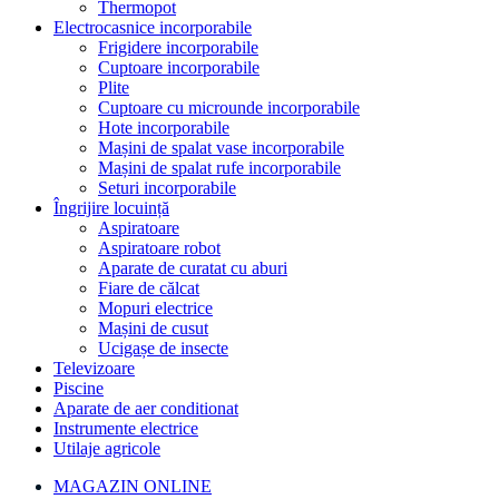
Thermopot
Electrocasnice incorporabile
Frigidere incorporabile
Cuptoare incorporabile
Plite
Cuptoare cu microunde incorporabile
Hote incorporabile
Mașini de spalat vase incorporabile
Mașini de spalat rufe incorporabile
Seturi incorporabile
Îngrijire locuință
Aspiratoare
Aspiratoare robot
Aparate de curatat cu aburi
Fiare de călcat
Mopuri electrice
Mașini de cusut
Ucigașe de insecte
Televizoare
Piscine
Aparate de aer conditionat
Instrumente electrice
Utilaje agricole
MAGAZIN ONLINE