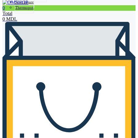
Storcătoare
0
Thermopot
Total
0
MDL