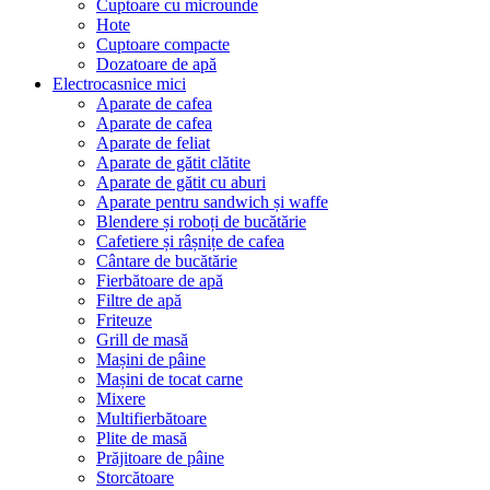
Cuptoare cu microunde
Hote
Cuptoare compacte
Dozatoare de aрă
Electrocasnice mici
Aparate de cafea
Aparate de cafea
Aparate de feliat
Aparate de gătit clătite
Aparate de gătit cu aburi
Aparate pentru sandwich și waffe
Blendere și roboți de bucătărie
Cafetiere și râșnițe de cafea
Cântare de bucătărie
Fierbătoare de apă
Filtre de apă
Friteuze
Grill de masă
Mașini de pâine
Mașini de tocat carne
Mixere
Multifierbătoare
Plite de masă
Prăjitoare de pâine
Storcătoare