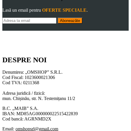
Lasă un email pentru
OFERTE SPECIALE
.
Aboneazăte
DESPRE NOI
Denumirea: „OMSHOP” S.R.L.
Cod Fiscal: 1023600021306
Cod TVA: 0211368
Adresa juridică / fizică:
mun. Chișinău, str. N. Testemițanu 11/2
B.C. „MAIB” S.A.
IBAN: MD85AG000000022515422839
Cod bancă: AGRNMD2X
Email:
omshopsrl@gmail.com