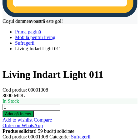
Coșul dumneavoastră este gol!
Prima pagină
Mobilă pentru living
Sufragerii
Living Indart Light 011
Living Indart Light 011
Cod produs:
00001308
8000
MDL
In Stock
Living
Indart
Adaugă în coș
Light
Add to wishlist
Compare
011
Order on WhatsApp
quantity
Produs solicitat!
59 bucăți solicitate.
Cod produs:
00001308
Categorie:
Sufragerii