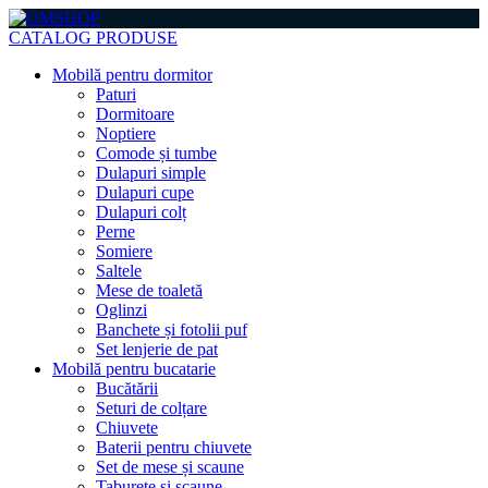
CATALOG PRODUSE
Mobilă pentru dormitor
Paturi
Dormitoare
Noptiere
Comode și tumbe
Dulapuri simple
Dulapuri cupe
Dulapuri colț
Perne
Somiere
Saltele
Mese de toaletă
Oglinzi
Banchete și fotolii puf
Set lenjerie de pat
Mobilă pentru bucatarie
Bucătării
Seturi de colțare
Chiuvete
Baterii pentru chiuvete
Set de mese și scaune
Taburete și scaune