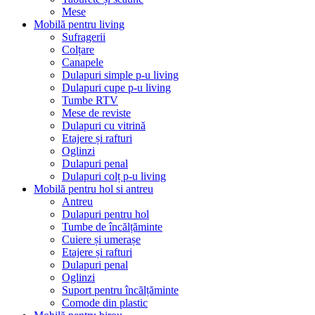
Mese
Mobilă pentru living
Sufragerii
Colțare
Canapele
Dulapuri simple p-u living
Dulapuri cupe p-u living
Tumbe RTV
Mese de reviste
Dulapuri cu vitrină
Etajere și rafturi
Oglinzi
Dulapuri penal
Dulapuri colț p-u living
Mobilă pentru hol si antreu
Antreu
Dulapuri pentru hol
Tumbe de încălțăminte
Cuiere și umerașe
Etajere și rafturi
Dulapuri penal
Oglinzi
Suport pentru încălțăminte
Comode din plastic