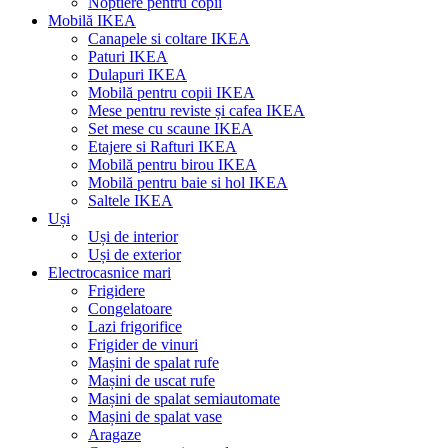
Noptiere pentru copii
Mobilă IKEA
Canapele si coltare IKEA
Paturi IKEA
Dulapuri IKEA
Mobilă pentru copii IKEA
Mese pentru reviste și cafea IKEA
Set mese cu scaune IKEA
Etajere si Rafturi IKEA
Mobilă pentru birou IKEA
Mobilă pentru baie si hol IKEA
Saltele IKEA
Uși
Uși de interior
Uși de exterior
Electrocasnice mari
Frigidere
Congelatoare
Lazi frigorifice
Frigider de vinuri
Mașini de spalat rufe
Mașini de uscat rufe
Mașini de spalat semiautomate
Mașini de spalat vase
Aragaze