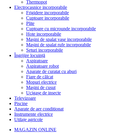
Thermopot
Electrocasnice incorporabile
Frigidere incorporabile
Cuptoare incorporabile
Plite
Cuptoare cu microunde incorporabile
Hote incorporabile
Mașini de spalat vase incorporabile
Mașini de spalat rufe incorporabile
Seturi incorporabile
Îngrijire locuință
Aspiratoare
Aspiratoare robot
Aparate de curatat cu aburi
Fiare de călcat
Mopuri electrice
Mașini de cusut
Ucigașe de insecte
Televizoare
Piscine
Aparate de aer conditionat
Instrumente electrice
Utilaje agricole
MAGAZIN ONLINE