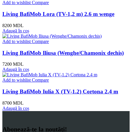
Add to wishlist
Compare
Living BafiMob Lora (ТV-1,2 m) 2.6 m wenge
8200
MDL
Adaugă în coș
Add to wishlist
Compare
Living BafiMob Iliusa (Wenghe/Chamonix dechis)
7200
MDL
Adaugă în coș
Add to wishlist
Compare
Living BafiMob Iulia Х (ТV-1.2) Cortona 2.4 m
8700
MDL
Adaugă în coș
Abonează-te la noutăți!