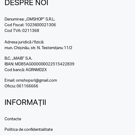
DESPRE NOI
Denumirea: „OMSHOP” S.R.L.
Cod Fiscal: 1023600021306
Cod TVA: 0211368
Adresa juridică / fizică:
mun. Chișinău, str. N. Testemițanu 11/2
B.C. „MAIB” S.A.
IBAN: MD85AG000000022515422839
Cod bancă: AGRNMD2X
Email:
omshopsrl@gmail.com
Oficiu:
061166666
INFORMAȚII
Contacte
Politica de confidentialitate