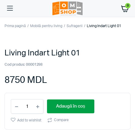
0
Prima pagină
Mobilă pentru living
Sufragerii
Living Indart Light 01
Living Indart Light 01
Cod produs:
00001298
8750
MDL
Living
Adaugă în coș
Indart
Light
01
Compare
Add to wishlist
quantity