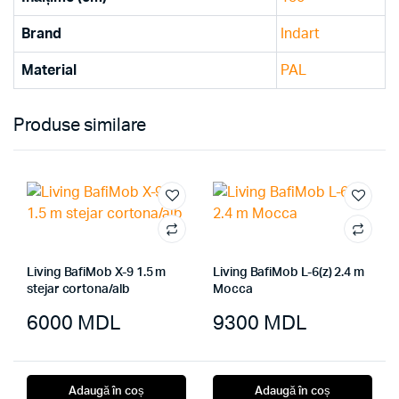
Brand
Indart
Material
PAL
Produse similare
Living BafiMob X-9 1.5 m
Living BafiMob L-6(z) 2.4 m
stejar cortona/alb
Mocca
6000
MDL
9300
MDL
Adaugă în coș
Adaugă în coș