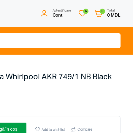
Autentificare
Total
6
0
Cont
0
MDL
la Whirlpool AKR 749/1 NB Black
ă în coș
Compare
Add to wishlist