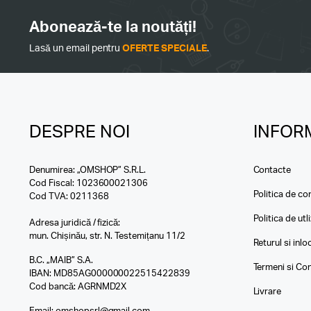
Abonează-te la noutăți!
Lasă un email pentru
OFERTE SPECIALE
.
DESPRE NOI
INFORM
Denumirea: „OMSHOP” S.R.L.
Contacte
Cod Fiscal: 1023600021306
Politica de con
Cod TVA: 0211368
Politica de utl
Adresa juridică / fizică:
mun. Chișinău, str. N. Testemițanu 11/2
Returul si inl
B.C. „MAIB” S.A.
Termeni si Con
IBAN: MD85AG000000022515422839
Cod bancă: AGRNMD2X
Livrare