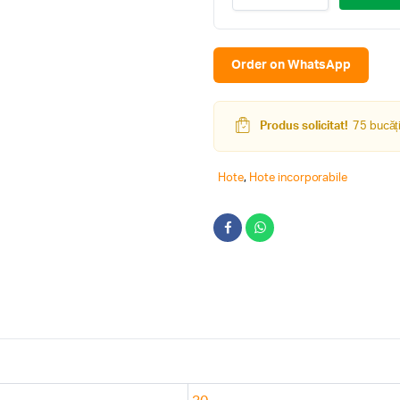
Whirlpool
AKR
749/1
NB
Order on WhatsApp
Black
quantity
Produs solicitat!
75 bucăți
Hote
,
Hote incorporabile