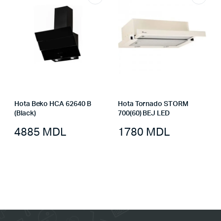
Hota Beko HCA 62640 B
Hota Tornado STORM
(Black)
700(60) BEJ LED
4885
MDL
1780
MDL