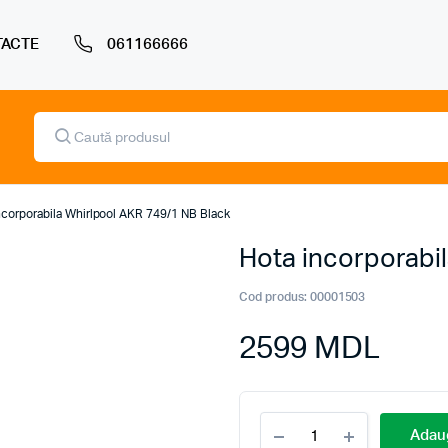
ACTE
061166666
Products
search
ncorporabila Whirlpool AKR 749/1 NB Black
Hota incorporabi
Cod produs:
00001503
2599
MDL
Hota
Adaug
incorporabila