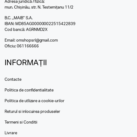
Adresa juridică / fizică:
mun. Chișinău, str. N. Testemițanu 11/2
B.C. „MAIB” S.A.
IBAN: MD85AG000000022515422839
Cod bancă: AGRNMD2X
Email:
omshopsrl@gmail.com
Oficiu:
061166666
INFORMAȚII
Contacte
Politica de confidentialitate
Politica de utlizare a cookie-urilor
Returul si inlocuirea produseler
Termeni si Conditii
Livrare