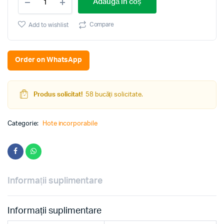
Adaugă în coș
incorporabila
Hansa
OTP6242RIH
Compare
Add to wishlist
(Ivory)
quantity
Order on WhatsApp
Produs solicitat!
58 bucăți solicitate.
Categorie:
Hote incorporabile
Informații suplimentare
Informații suplimentare