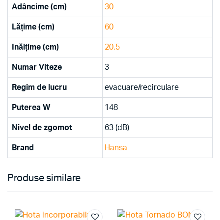
Adâncime (cm)
30
Lățime (cm)
60
Inălțime (cm)
20.5
Numar Viteze
3
Regim de lucru
evacuare/recirculare
Puterea W
148
Nivel de zgomot
63 (dB)
Brand
Hansa
Produse similare