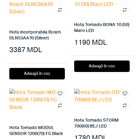
Hota Tornado BONA 10 (50)
Maro LED
Hota incorporabila Bosch
DLN53AA70 (Silver)
1190
MDL
3387
MDL
Adaugă în coș
Adaugă în coș
Hota Tornado STORM
700(60) BEJ LED
Hota Tornado MODUL
SENSOR 1200(70) FG Black
1780
MDL