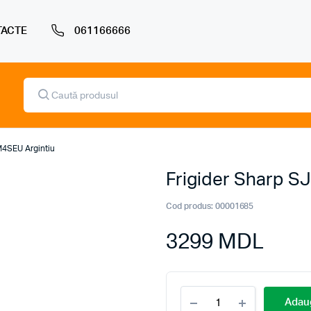
ACTE
061166666
Products
search
M4SEU Argintiu
Frigider Sharp 
Cod produs:
00001685
3299
MDL
Frigider
Adaug
Sharp