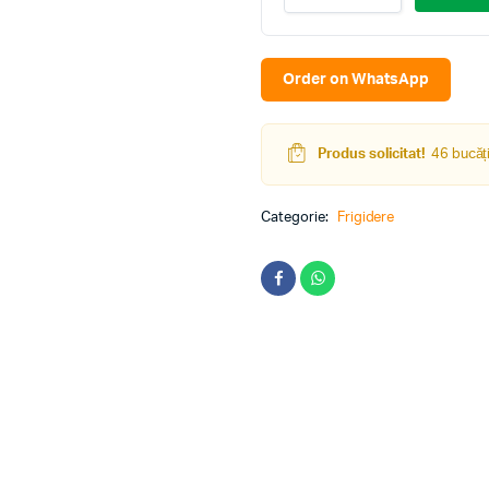
SJUF088M4SEU
Argintiu
quantity
Order on WhatsApp
Produs solicitat!
46 bucăți
Categorie:
Frigidere