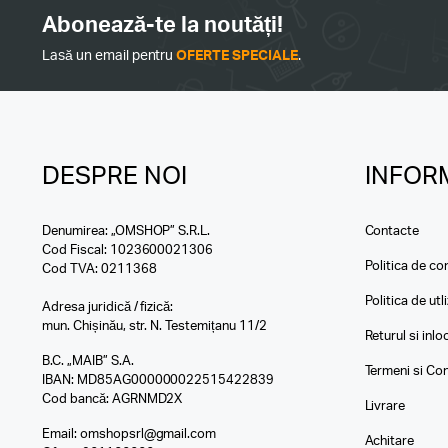
Abonează-te la noutăți!
Lasă un email pentru
OFERTE SPECIALE
.
DESPRE NOI
INFORM
Denumirea: „OMSHOP” S.R.L.
Contacte
Cod Fiscal: 1023600021306
Politica de con
Cod TVA: 0211368
Politica de utl
Adresa juridică / fizică:
mun. Chișinău, str. N. Testemițanu 11/2
Returul si inl
B.C. „MAIB” S.A.
Termeni si Con
IBAN: MD85AG000000022515422839
Cod bancă: AGRNMD2X
Livrare
Email:
omshopsrl@gmail.com
Achitare