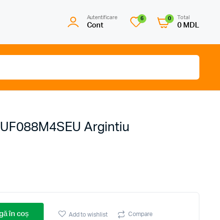
Autentificare
Total
6
0
Cont
0
MDL
SJUF088M4SEU Argintiu
ă în coș
Compare
Add to wishlist