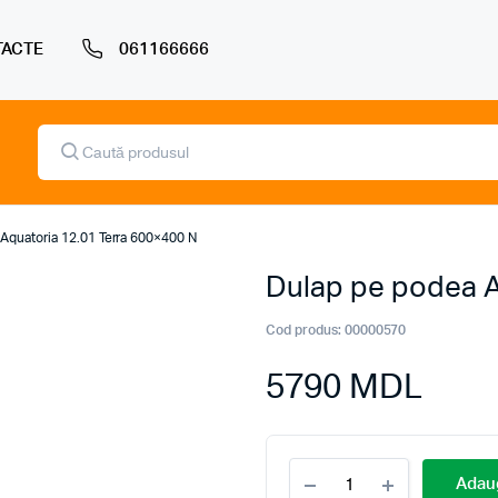
ACTE
061166666
Products
search
Aquatoria 12.01 Terra 600×400 N
Dulap pe podea A
Cod produs:
00000570
5790
MDL
Dulap
Adaug
pe