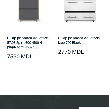
Dulap pe podea Aquatoria
Dulap pe podea Aquatoria
57.03 Spirit 600×500 N
Izeo 700 Black
(36)/Naomi 455×455
2770
MDL
7590
MDL