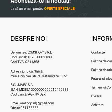
Abonează-te la noutăți!
Lasă un email pentru
OFERTE SPECIALE
.
DESPRE NOI
INFORM
Denumirea: „OMSHOP” S.R.L.
Contacte
Cod Fiscal: 1023600021306
Politica de con
Cod TVA: 0211368
Politica de utl
Adresa juridică / fizică:
mun. Chișinău, str. N. Testemițanu 11/2
Returul si inl
B.C. „MAIB” S.A.
Termeni si Con
IBAN: MD85AG000000022515422839
Cod bancă: AGRNMD2X
Livrare
Email:
omshopsrl@gmail.com
Achitare
Oficiu:
061166666