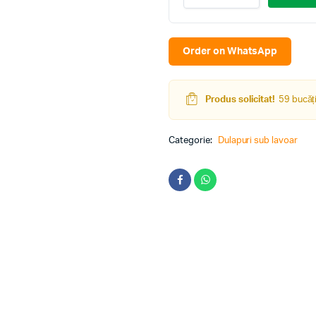
podea
Aquatoria
12.01
Terra
Order on WhatsApp
600x400
N
quantity
Produs solicitat!
59 bucăți
Categorie:
Dulapuri sub lavoar