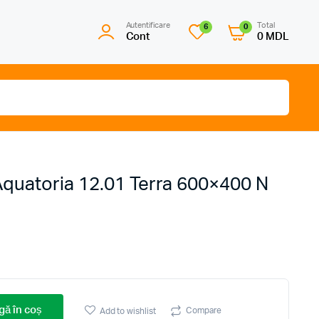
Autentificare
Total
6
0
Cont
0
MDL
quatoria 12.01 Terra 600×400 N
ă în coș
Compare
Add to wishlist