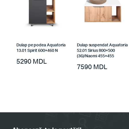
Dulap pe podea Aquatoria
Dulap suspendat Aquatoria
13.01 Spirit 600×460 N
52.01 Sirius 800×500
(36)/Naomi 455×455
5290
MDL
7590
MDL