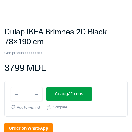
Dulap IKEA Brimnes 2D Black
78×190 cm
Cod produs:
00000910
3799
MDL
Dulap
Adaugă în coș
IKEA
Brimnes
2D
Compare
Add to wishlist
Black
78x190
cm
Order on WhatsApp
quantity