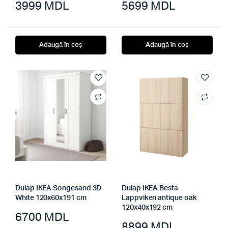
3999
MDL
5699
MDL
Adaugă în coș
Adaugă în coș
Dulap IKEA Songesand 3D
Dulap IKEA Besta
White 120x60x191 cm
Lappviken antique oak
120x40x192 cm
6700
MDL
8899
MDL