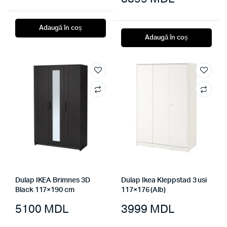
Adaugă în coș
Adaugă în coș
Dulap IKEA Brimnes 3D
Dulap Ikea Kleppstad 3 usi
Black 117×190 cm
117×176 (Alb)
5100
MDL
3999
MDL