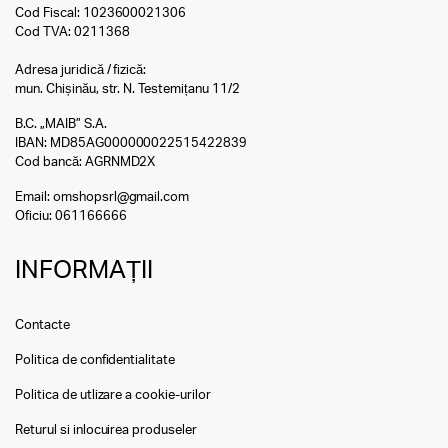
Cod Fiscal: 1023600021306
Cod TVA: 0211368
Adresa juridică / fizică:
mun. Chișinău, str. N. Testemițanu 11/2
B.C. „MAIB” S.A.
IBAN: MD85AG000000022515422839
Cod bancă: AGRNMD2X
Email:
omshopsrl@gmail.com
Oficiu:
061166666
INFORMAȚII
Contacte
Politica de confidentialitate
Politica de utlizare a cookie-urilor
Returul si inlocuirea produseler