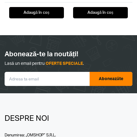
Adaugă în coș
Adaugă în coș
Abonează-te la noutăți!
Lasă un email pentru
OFERTE SPECIALE
.
Aboneazăte
DESPRE NOI
Denumirea: „OMSHOP” S.R.L.