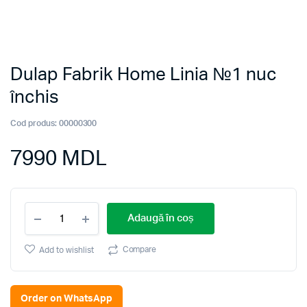
Dulap Fabrik Home Linia №1 nuc
închis
Cod produs:
00000300
7990
MDL
Dulap
Adaugă în coș
Fabrik
Home
Linia
Compare
Add to wishlist
№1
nuc
închis
Order on WhatsApp
quantity