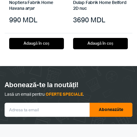
Noptiera Fabrik Home
Dulap Fabrik Home Belford
Havana arțar
2D nuc
990
MDL
3690
MDL
Adaugă în coș
Adaugă în coș
Abonează-te la noutăți!
Lasă un email pentru
OFERTE SPECIALE
.
Aboneazăte