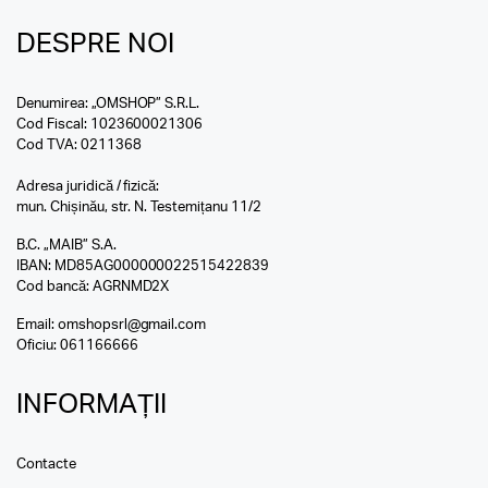
DESPRE NOI
Denumirea: „OMSHOP” S.R.L.
Cod Fiscal: 1023600021306
Cod TVA: 0211368
Adresa juridică / fizică:
mun. Chișinău, str. N. Testemițanu 11/2
B.C. „MAIB” S.A.
IBAN: MD85AG000000022515422839
Cod bancă: AGRNMD2X
Email:
omshopsrl@gmail.com
Oficiu:
061166666
INFORMAȚII
Contacte