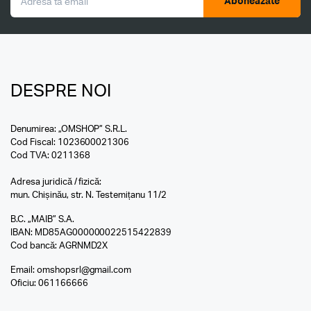
Aboneazăte
DESPRE NOI
Denumirea: „OMSHOP” S.R.L.
Cod Fiscal: 1023600021306
Cod TVA: 0211368
Adresa juridică / fizică:
mun. Chișinău, str. N. Testemițanu 11/2
B.C. „MAIB” S.A.
IBAN: MD85AG000000022515422839
Cod bancă: AGRNMD2X
Email:
omshopsrl@gmail.com
Oficiu:
061166666