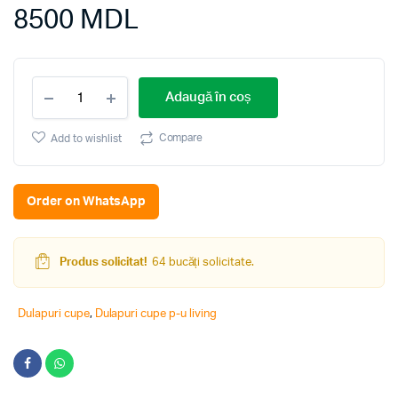
8500
MDL
Dulap-
Adaugă în coș
Cupe
Mobildor
Lux
Compare
Add to wishlist
Aron
S
1100
Order on WhatsApp
3025
Stejar
Sonoma
quantity
Produs solicitat!
64 bucăți solicitate.
Dulapuri cupe
,
Dulapuri cupe p-u living