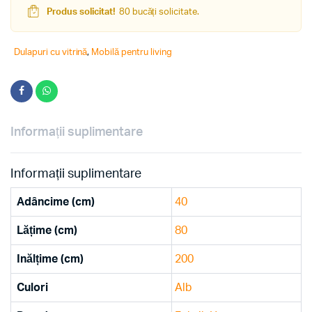
quantity
Produs solicitat!
80 bucăți solicitate.
Dulapuri cu vitrină
,
Mobilă pentru living
Informații suplimentare
Informații suplimentare
Adâncime (cm)
40
Lățime (cm)
80
Inălțime (cm)
200
Culori
Alb