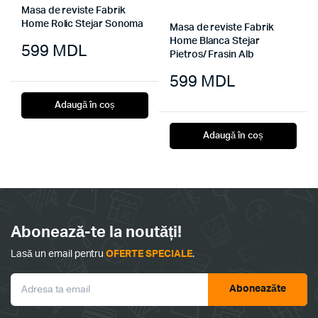
Masa de reviste Fabrik
Home Rolic Stejar Sonoma
Masa de reviste Fabrik
Home Blanca Stejar
599
MDL
Pietros/ Frasin Alb
599
MDL
Adaugă în coș
Adaugă în coș
Abonează-te la noutăți!
Lasă un email pentru
OFERTE SPECIALE
.
Aboneazăte