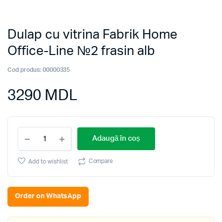
Dulap cu vitrina Fabrik Home
Office-Line №2 frasin alb
Cod produs:
00000335
3290
MDL
Dulap
Adaugă în coș
cu
vitrina
Fabrik
Compare
Add to wishlist
Home
Office-
Line
Order on WhatsApp
№2
frasin
alb