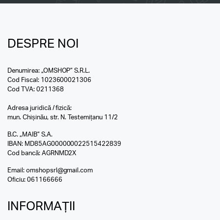
DESPRE NOI
Denumirea: „OMSHOP” S.R.L.
Cod Fiscal: 1023600021306
Cod TVA: 0211368
Adresa juridică / fizică:
mun. Chișinău, str. N. Testemițanu 11/2
B.C. „MAIB” S.A.
IBAN: MD85AG000000022515422839
Cod bancă: AGRNMD2X
Email:
omshopsrl@gmail.com
Oficiu:
061166666
INFORMAȚII