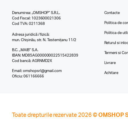
Denumirea: „OMSHOP” S.R.L.
Contacte
Cod Fiscal: 1023600021306
Politica de con
Cod TVA: 0211368
Politica de utl
Adresa juridică / fizică:
mun. Chișinău, str. N. Testemițanu 11/2
Returul si inl
B.C. „MAIB” S.A.
Termeni si Con
IBAN: MD85AG000000022515422839
Cod bancă: AGRNMD2X
Livrare
Email:
omshopsrl@gmail.com
Achitare
Oficiu:
061166666
Toate drepturile rezervate 2026 ©
OMSHOP S.