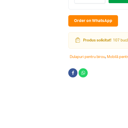
3
quantity
Order on WhatsApp
Produs solicitat!
107 bucăț
Dulapuri pentru birou
,
Mobilă pentr