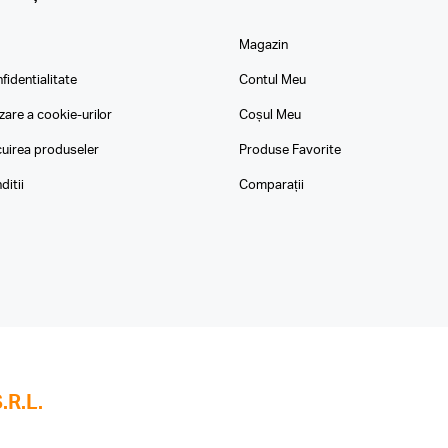
Magazin
fidentialitate
Contul Meu
izare a cookie-urilor
Coșul Meu
ocuirea produseler
Produse Favorite
ditii
Comparații
R.L.