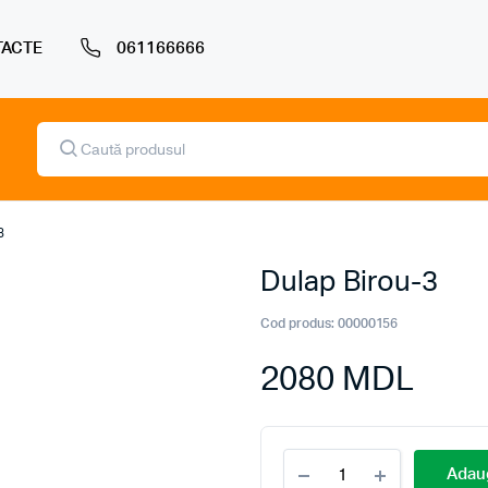
ACTE
061166666
Products
search
3
Dulap Birou-3
Cod produs:
00000156
2080
MDL
Dulap
Adaug
Birou-