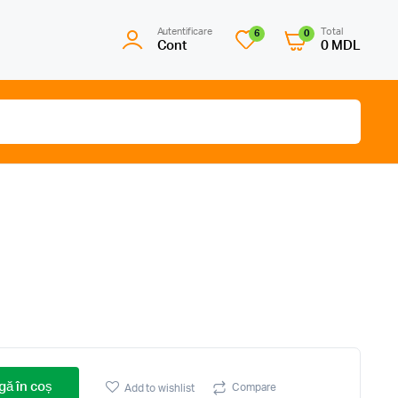
Autentificare
Total
6
0
Cont
0
MDL
ă în coș
Compare
Add to wishlist