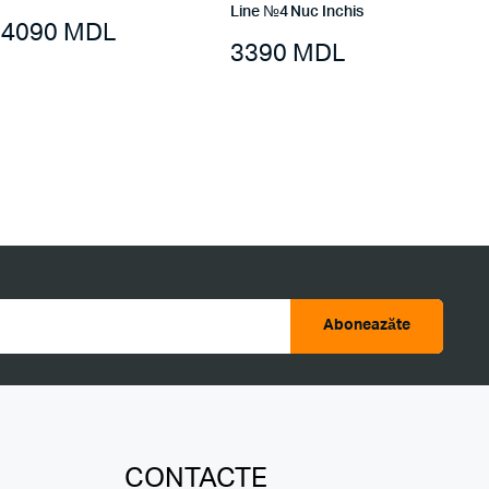
Line №4 Nuc Inchis
4090
MDL
3390
MDL
Aboneazăte
CONTACTE