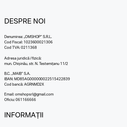
DESPRE NOI
Denumirea: „OMSHOP” S.R.L.
Cod Fiscal: 1023600021306
Cod TVA: 0211368
Adresa juridică / fizică:
mun. Chișinău, str. N. Testemițanu 11/2
B.C. „MAIB” S.A.
IBAN: MD85AG000000022515422839
Cod bancă: AGRNMD2X
Email:
omshopsrl@gmail.com
Oficiu:
061166666
INFORMAȚII