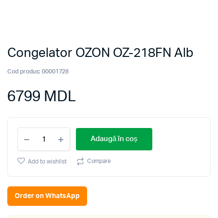
Congelator OZON OZ-218FN Alb
Cod produs:
00001728
6799
MDL
Congelator
Adaugă în coș
OZON
OZ-
218FN
Compare
Add to wishlist
Alb
quantity
Order on WhatsApp