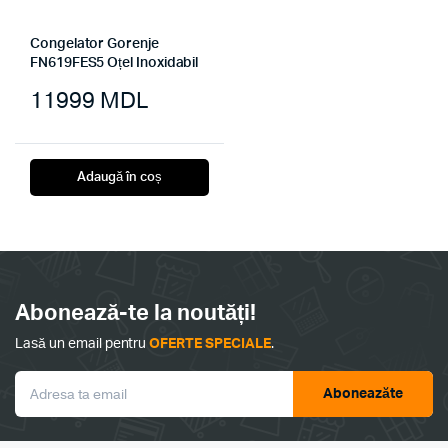
Congelator Gorenje
FN619FES5 Oțel Inoxidabil
11999
MDL
Adaugă în coș
Abonează-te la noutăți!
Lasă un email pentru
OFERTE SPECIALE
.
Aboneazăte