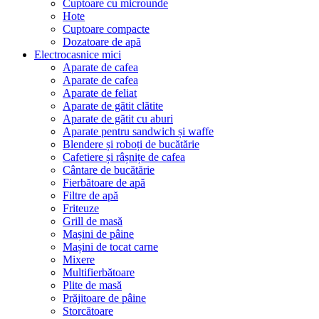
Cuptoare cu microunde
Hote
Cuptoare compacte
Dozatoare de aрă
Electrocasnice mici
Aparate de cafea
Aparate de cafea
Aparate de feliat
Aparate de gătit clătite
Aparate de gătit cu aburi
Aparate pentru sandwich și waffe
Blendere și roboți de bucătărie
Cafetiere și râșnițe de cafea
Cântare de bucătărie
Fierbătoare de apă
Filtre de apă
Friteuze
Grill de masă
Mașini de pâine
Mașini de tocat carne
Mixere
Multifierbătoare
Plite de masă
Prăjitoare de pâine
Storcătoare