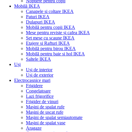
Noptiere pentru copii
Mobilă IKEA
Canapele si coltare IKEA
Paturi IKEA
Dulapuri IKEA
Mobilă pentru copii IKEA
Mese pentru reviste și cafea IKEA
Set mese cu scaune IKEA
Etajere si Rafturi IKEA
Mobilă pentru birou IKEA
Mobilă pentru baie si hol IKEA
Saltele IKEA
Uși
Uși de interior
Uși de exterior
Electrocasnice mari
Frigidere
Congelatoare
Lazi frigorifice
Frigider de vinuri
Mașini de spalat rufe
Mașini de uscat rufe
Mașini de spalat semiautomate
Mașini de spalat vase
Aragaze