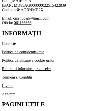
B.C. „MAIB” S.A.
IBAN: MD85AG000000022515422839
Cod bancă: AGRNMD2X
Email:
omshopsrl@gmail.com
Oficiu:
061166666
INFORMAȚII
Contacte
Politica de confidentialitate
Politica de utlizare a cookie-urilor
Returul si inlocuirea produseler
Termeni si Conditii
Livrare
Achitare
PAGINI UTILE