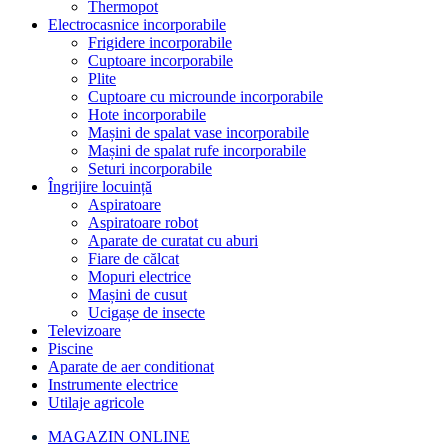
Thermopot
Electrocasnice incorporabile
Frigidere incorporabile
Cuptoare incorporabile
Plite
Cuptoare cu microunde incorporabile
Hote incorporabile
Mașini de spalat vase incorporabile
Mașini de spalat rufe incorporabile
Seturi incorporabile
Îngrijire locuință
Aspiratoare
Aspiratoare robot
Aparate de curatat cu aburi
Fiare de călcat
Mopuri electrice
Mașini de cusut
Ucigașe de insecte
Televizoare
Piscine
Aparate de aer conditionat
Instrumente electrice
Utilaje agricole
MAGAZIN ONLINE