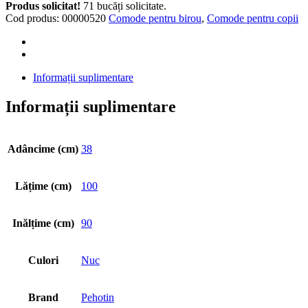
Eco
Produs solicitat!
71 bucăți solicitate.
Nuc
Cod produs:
00000520
Comode pentru birou
,
Comode pentru copii
quantity
Informații suplimentare
Informații suplimentare
Adâncime (cm)
38
Lățime (cm)
100
Inălțime (cm)
90
Culori
Nuc
Brand
Pehotin