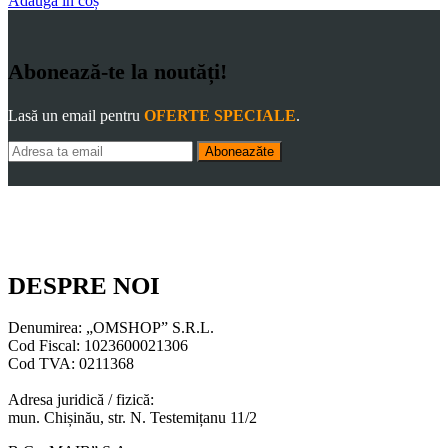
Adaugă în coș
Abonează-te la noutăți!
Lasă un email pentru
OFERTE SPECIALE
.
Aboneazăte
DESPRE NOI
Denumirea: „OMSHOP” S.R.L.
Cod Fiscal: 1023600021306
Cod TVA: 0211368
Adresa juridică / fizică:
mun. Chișinău, str. N. Testemițanu 11/2