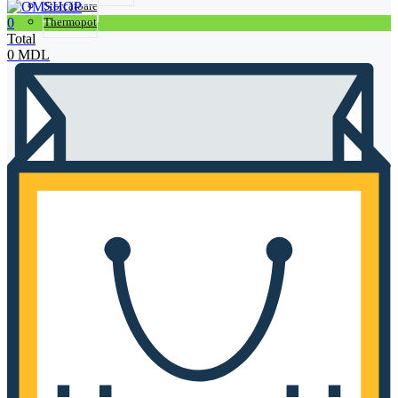
Storcătoare
0
Thermopot
Total
0
MDL