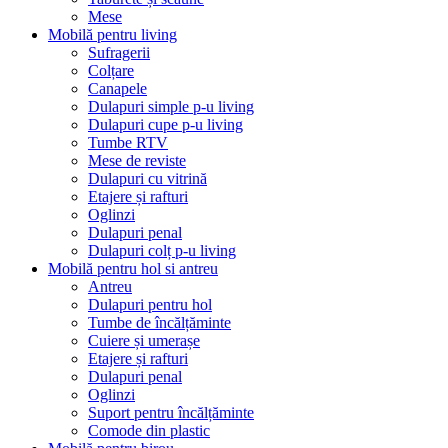
Mese
Mobilă pentru living
Sufragerii
Colțare
Canapele
Dulapuri simple p-u living
Dulapuri cupe p-u living
Tumbe RTV
Mese de reviste
Dulapuri cu vitrină
Etajere și rafturi
Oglinzi
Dulapuri penal
Dulapuri colț p-u living
Mobilă pentru hol si antreu
Antreu
Dulapuri pentru hol
Tumbe de încălțăminte
Cuiere și umerașe
Etajere și rafturi
Dulapuri penal
Oglinzi
Suport pentru încălțăminte
Comode din plastic