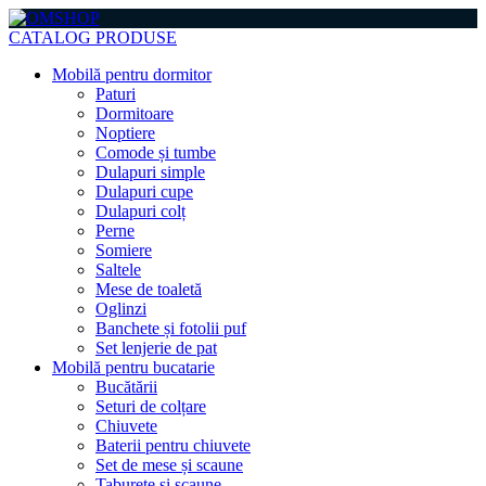
CATALOG PRODUSE
Mobilă pentru dormitor
Paturi
Dormitoare
Noptiere
Comode și tumbe
Dulapuri simple
Dulapuri cupe
Dulapuri colț
Perne
Somiere
Saltele
Mese de toaletă
Oglinzi
Banchete și fotolii puf
Set lenjerie de pat
Mobilă pentru bucatarie
Bucătării
Seturi de colțare
Chiuvete
Baterii pentru chiuvete
Set de mese și scaune
Taburete și scaune