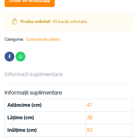
Order on WhatsApp
albastru
quantity
Produs solicitat!
45 bucăți solicitate.
Categorie:
Comode din plastic
Informații suplimentare
Informații suplimentare
Adâncime (cm)
47
Lățime (cm)
38
Inălțime (cm)
92