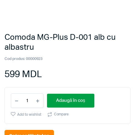
Comoda MG-Plus D-001 alb cu
albastru
Cod produs:
00000923
599
MDL
Comoda
Adaugă în coș
MG-
Plus
D-
Compare
Add to wishlist
001
alb
cu