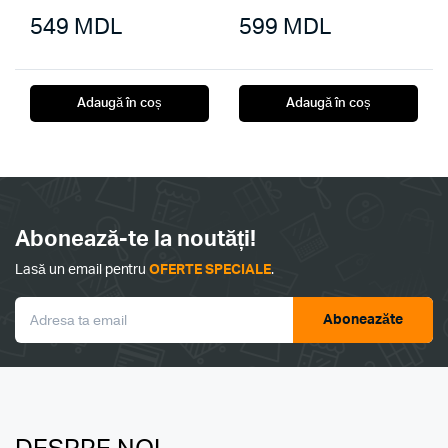
549
MDL
599
MDL
Adaugă în coș
Adaugă în coș
Abonează-te la noutăți!
Lasă un email pentru
OFERTE SPECIALE
.
Aboneazăte