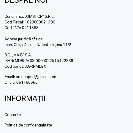
DESPRE NOI
Denumirea: „OMSHOP” S.R.L.
Cod Fiscal: 1023600021306
Cod TVA: 0211368
Adresa juridică / fizică:
mun. Chișinău, str. N. Testemițanu 11/2
B.C. „MAIB” S.A.
IBAN: MD85AG000000022515422839
Cod bancă: AGRNMD2X
Email:
omshopsrl@gmail.com
Oficiu:
061166666
INFORMAȚII
Contacte
Politica de confidentialitate