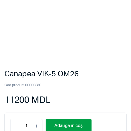
Canapea VIK-5 OM26
Cod produs:
00000830
11200
MDL
Canapea
Adaugă în coș
VIK-