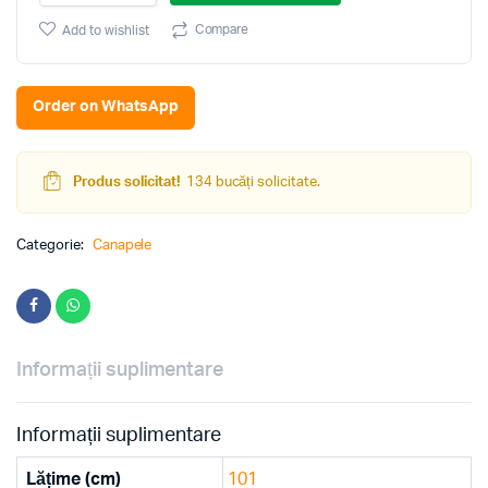
5
OM26
Compare
Add to wishlist
quantity
Order on WhatsApp
Produs solicitat!
134 bucăți solicitate.
Categorie:
Canapele
Informații suplimentare
Informații suplimentare
Lățime (cm)
101