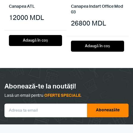
Canapea ATL
Canapea Indart Office Mod
03
12000
MDL
26800
MDL
Adaugă în coș
Adaugă în coș
Abonează-te la noutăți!
Lasă un email pentru
OFERTE SPECIALE
.
Aboneazăte