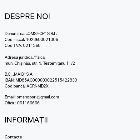
DESPRE NOI
Denumirea: „OMSHOP” S.R.L.
Cod Fiscal: 1023600021306
Cod TVA: 0211368
Adresa juridică / fizică:
mun. Chișinău, str. N. Testemițanu 11/2
B.C. „MAIB” S.A.
IBAN: MD85AG000000022515422839
Cod bancă: AGRNMD2X
Email:
omshopsrl@gmail.com
Oficiu:
061166666
INFORMAȚII
Contacte