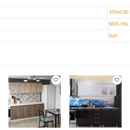
410×0.90
MDF
,
PAL
Bafi