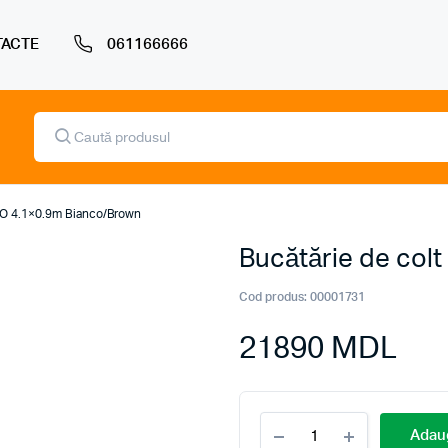
ACTE
061166666
Products
search
CO 4.1×0.9m Bianco/Brown
Bucătărie de col
Cod produs:
00001731
21890
MDL
Bucătărie
Adaug
de