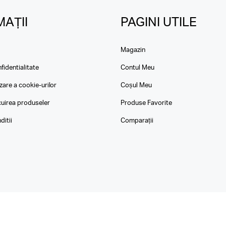
AȚII
PAGINI UTILE
Magazin
fidentialitate
Contul Meu
izare a cookie-urilor
Coșul Meu
ocuirea produseler
Produse Favorite
ditii
Comparații