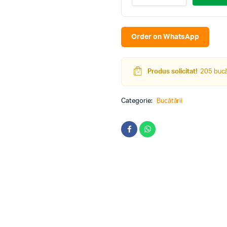
colt
ECO
4.1×0.9m
Bianco/Brown
Order on WhatsApp
quantity
Produs solicitat!
205 bucăț
Categorie:
Bucătării