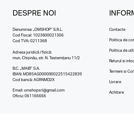
DESPRE NOI
INFORM
Denumirea: „OMSHOP” S.R.L.
Contacte
Cod Fiscal: 1023600021306
Politica de con
Cod TVA: 0211368
Politica de utl
Adresa juridică / fizică:
mun. Chișinău, str. N. Testemițanu 11/2
Returul si inl
B.C. „MAIB” S.A.
Termeni si Con
IBAN: MD85AG000000022515422839
Cod bancă: AGRNMD2X
Livrare
Email:
omshopsrl@gmail.com
Achitare
Oficiu:
061166666