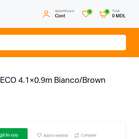
Autentificare
Total
6
0
Cont
0
MDL
t ECO 4.1×0.9m Bianco/Brown
ă în coș
Compare
Add to wishlist