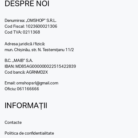
DESPRE NOI
Denumirea: „OMSHOP” S.R.L.
Cod Fiscal: 1023600021306
Cod TVA: 0211368
Adresa juridică / fizică:
mun. Chișinău, str. N. Testemițanu 11/2
B.C. „MAIB” S.A.
IBAN: MD85AG000000022515422839
Cod bancă: AGRNMD2X
Email:
omshopsrl@gmail.com
Oficiu:
061166666
INFORMAȚII
Contacte
Politica de confidentialitate