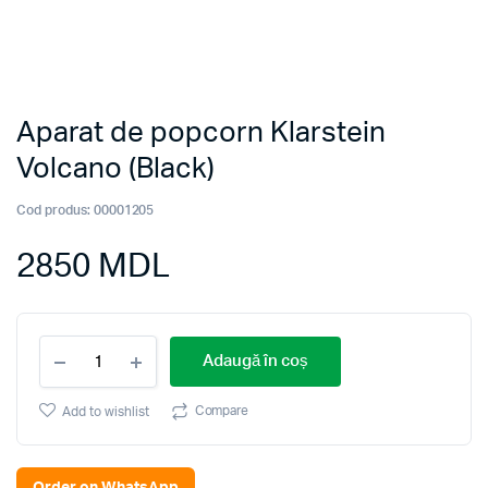
Aparat de popcorn Klarstein
Volcano (Black)
Cod produs:
00001205
2850
MDL
Aparat
Adaugă în coș
de
popcorn
Klarstein
Compare
Add to wishlist
Volcano
(Black)
quantity