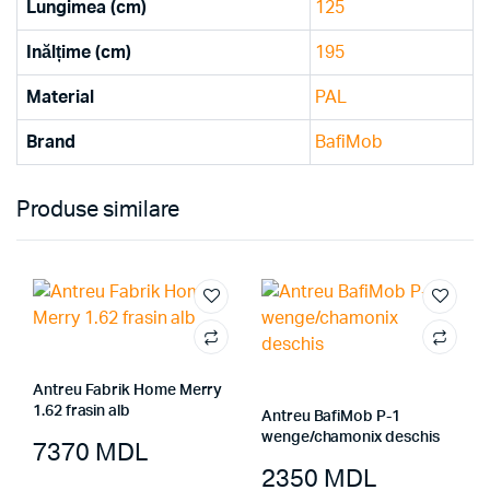
Lungimea (cm)
125
Inălțime (cm)
195
Material
PAL
Brand
BafiMob
Produse similare
Antreu Fabrik Home Merry
1.62 frasin alb
Antreu BafiMob P-1
wenge/chamonix deschis
7370
MDL
2350
MDL