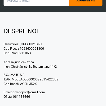
Aboneazăte
DESPRE NOI
Denumirea: „OMSHOP” S.R.L.
Cod Fiscal: 1023600021306
Cod TVA: 0211368
Adresa juridică / fizică:
mun. Chișinău, str. N. Testemițanu 11/2
B.C. „MAIB” S.A.
IBAN: MD85AG000000022515422839
Cod bancă: AGRNMD2X
Email:
omshopsrl@gmail.com
Oficiu:
061166666