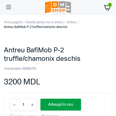
0
Prima pagină
Mobilă pentru hol si antreu
Antreu
Antreu BafiMob P-2 truffle/chamonix deschis
Antreu BafiMob P-2
truffle/chamonix deschis
Cod produs:
00000755
3200
MDL
Antreu
Adaugă în coș
BafiMob
P-
2