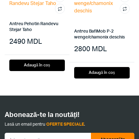
Antreu Pehotin Randevu
Stejar Taho
Antreu BafiMob P-2
wenge/chamonix deschis
2490
MDL
2800
MDL
Adaugă în coș
Adaugă în coș
Abonează-te la noutăți!
Lasă un email pentru
OFERTE SPECIALE
.