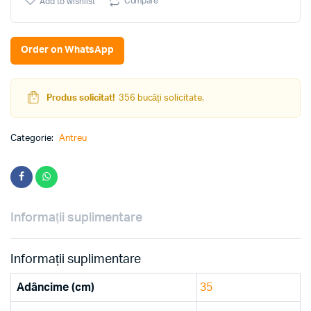
Compare
Add to wishlist
truffle/chamonix
deschis
quantity
Order on WhatsApp
Produs solicitat!
356 bucăți solicitate.
Categorie:
Antreu
Informații suplimentare
Informații suplimentare
Adâncime (cm)
35