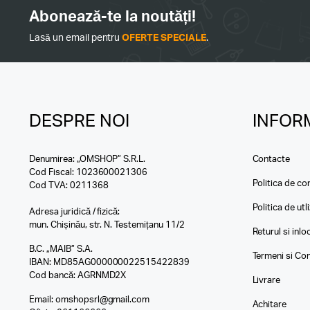
Abonează-te la noutăți!
Lasă un email pentru
OFERTE SPECIALE
.
DESPRE NOI
INFORM
Denumirea: „OMSHOP” S.R.L.
Contacte
Cod Fiscal: 1023600021306
Politica de con
Cod TVA: 0211368
Politica de utl
Adresa juridică / fizică:
mun. Chișinău, str. N. Testemițanu 11/2
Returul si inl
B.C. „MAIB” S.A.
Termeni si Con
IBAN: MD85AG000000022515422839
Cod bancă: AGRNMD2X
Livrare
Email:
omshopsrl@gmail.com
Achitare