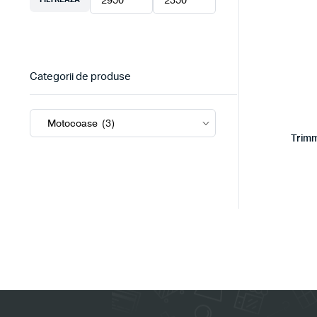
Preț
Preț
minim
maxim
Categorii de produse
Trimm