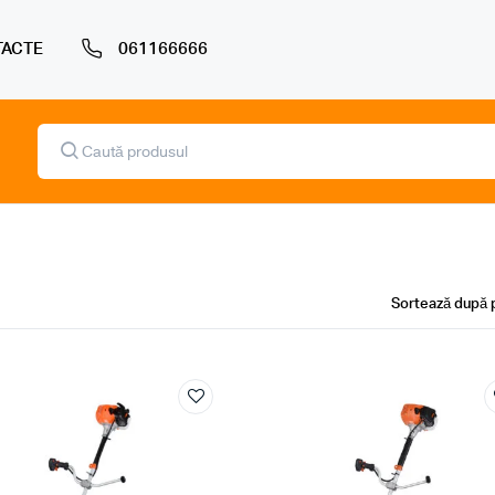
ACTE
061166666
Products
search