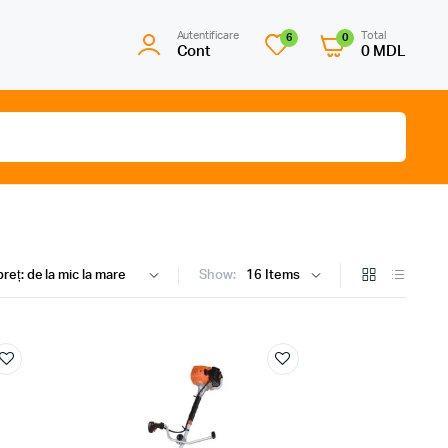
Autentificare
Total
6
0
Cont
0
MDL
Show: