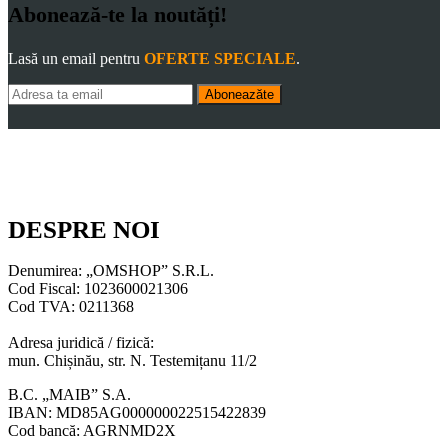
Abonează-te la noutăți!
Lasă un email pentru
OFERTE SPECIALE
.
Aboneazăte
DESPRE NOI
Denumirea: „OMSHOP” S.R.L.
Cod Fiscal: 1023600021306
Cod TVA: 0211368
Adresa juridică / fizică:
mun. Chișinău, str. N. Testemițanu 11/2
B.C. „MAIB” S.A.
IBAN: MD85AG000000022515422839
Cod bancă: AGRNMD2X