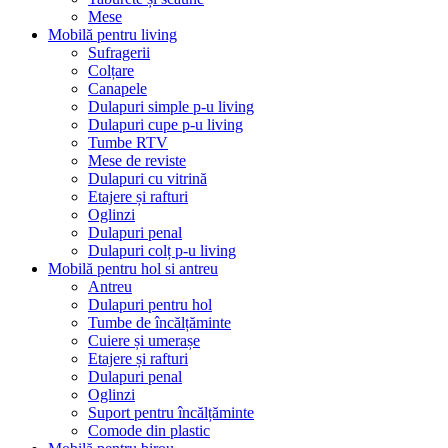
Mese
Mobilă pentru living
Sufragerii
Colțare
Canapele
Dulapuri simple p-u living
Dulapuri cupe p-u living
Tumbe RTV
Mese de reviste
Dulapuri cu vitrină
Etajere și rafturi
Oglinzi
Dulapuri penal
Dulapuri colț p-u living
Mobilă pentru hol si antreu
Antreu
Dulapuri pentru hol
Tumbe de încălțăminte
Cuiere și umerașe
Etajere și rafturi
Dulapuri penal
Oglinzi
Suport pentru încălțăminte
Comode din plastic