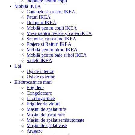
Noptiere pentru copii
Mobilă IKEA
Canapele si coltare IKEA
Paturi IKEA
Dulapuri IKEA
Mobilă pentru copii IKEA
Mese pentru reviste și cafea IKEA
Set mese cu scaune IKEA
Etajere si Rafturi IKEA
Mobilă pentru birou IKEA
Mobilă pentru baie si hol IKEA
Saltele IKEA
Uși
Uși de interior
Uși de exterior
Electrocasnice mari
Frigidere
Congelatoare
Lazi frigorifice
Frigider de vinuri
Mașini de spalat rufe
Mașini de uscat rufe
Mașini de spalat semiautomate
Mașini de spalat vase
Aragaze