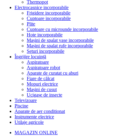
Thermopot
Electrocasnice incorporabile
Frigidere incorporabile
Cuptoare incorporabile
Plite
Cuptoare cu microunde incorporabile
Hote incorporabile
Mașini de spalat vase incorporabile
Mașini de spalat rufe incorporabile
Seturi incorporabile
Îngrijire locuință
Aspiratoare
Aspiratoare robot
Aparate de curatat cu aburi
Fiare de călcat
Mopuri electrice
Mașini de cusut
Ucigașe de insecte
Televizoare
Piscine
Aparate de aer conditionat
Instrumente electrice
Utilaje agricole
MAGAZIN ONLINE