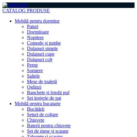
CATALOG PRODUSE
Mobilă pentru dormitor
Paturi
Dormitoare
Noptiere
Comode și tumbe
Dulapuri simple
Dulapuri cupe
Dulapuri colț
Perne
Somiere
Saltele
Mese de toaletă
Oglinzi
Banchete și fotolii puf
Set lenjerie de pat
Mobilă pentru bucatarie
Bucătării
Seturi de colțare
Chiuvete
Baterii pentru chiuvete
Set de mese și scaune
Taburete și scaune