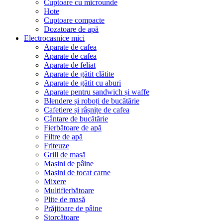
Cuptoare cu microunde
Hote
Cuptoare compacte
Dozatoare de aрă
Electrocasnice mici
Aparate de cafea
Aparate de cafea
Aparate de feliat
Aparate de gătit clătite
Aparate de gătit cu aburi
Aparate pentru sandwich și waffe
Blendere și roboți de bucătărie
Cafetiere și râșnițe de cafea
Cântare de bucătărie
Fierbătoare de apă
Filtre de apă
Friteuze
Grill de masă
Mașini de pâine
Mașini de tocat carne
Mixere
Multifierbătoare
Plite de masă
Prăjitoare de pâine
Storcătoare