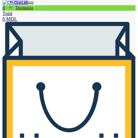
Storcătoare
0
Thermopot
Total
0
MDL