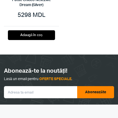
Patuc Chicco Next2Me
Dream (Silver)
5298
MDL
Adaugă în coș
Abonează-te la noutăți!
Lasă un email pentru
OFERTE SPECIALE
.
Aboneazăte