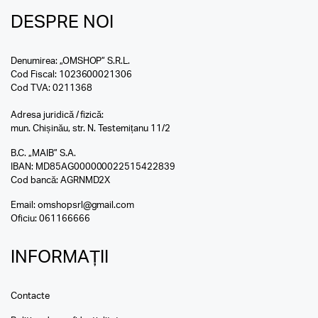
DESPRE NOI
Denumirea: „OMSHOP” S.R.L.
Cod Fiscal: 1023600021306
Cod TVA: 0211368
Adresa juridică / fizică:
mun. Chișinău, str. N. Testemițanu 11/2
B.C. „MAIB” S.A.
IBAN: MD85AG000000022515422839
Cod bancă: AGRNMD2X
Email:
omshopsrl@gmail.com
Oficiu:
061166666
INFORMAȚII
Contacte