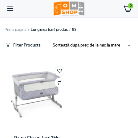
0
Prima pagină
Lungimea (cm) produs
93
Filter Products
ț
ț
im
xim