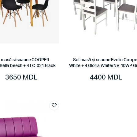
t masă si scaune COOPER
Set masă și scaune Evelin Coope
Bella beech + 4 LC-021 Black
White + 4 Gloria White/NV-10WP G
3650
MDL
4400
MDL