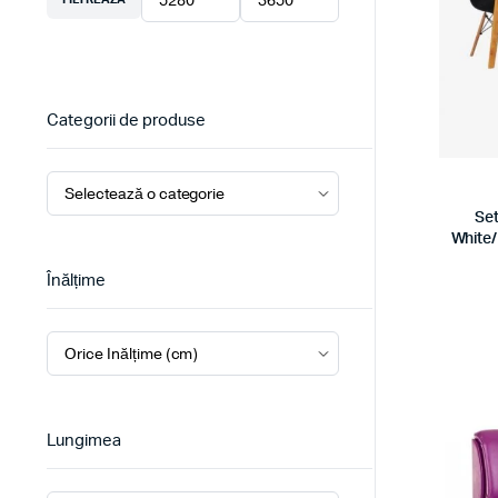
Preț
Preț
minim
maxim
Categorii de produse
Se
White/
Înălțime
Lungimea