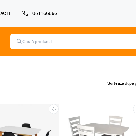
ACTE
061166666
Products
search