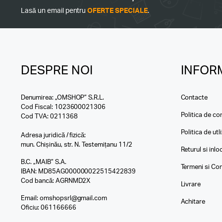
Lasă un email pentru
OFERTE SPECIALE
.
DESPRE NOI
INFORM
Denumirea: „OMSHOP” S.R.L.
Contacte
Cod Fiscal: 1023600021306
Politica de con
Cod TVA: 0211368
Politica de utl
Adresa juridică / fizică:
mun. Chișinău, str. N. Testemițanu 11/2
Returul si inl
B.C. „MAIB” S.A.
Termeni si Con
IBAN: MD85AG000000022515422839
Cod bancă: AGRNMD2X
Livrare
Email:
omshopsrl@gmail.com
Achitare
Oficiu:
061166666