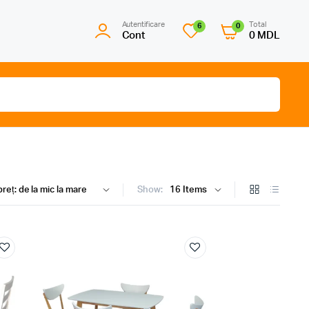
Autentificare
Total
6
0
Cont
0
MDL
Show: