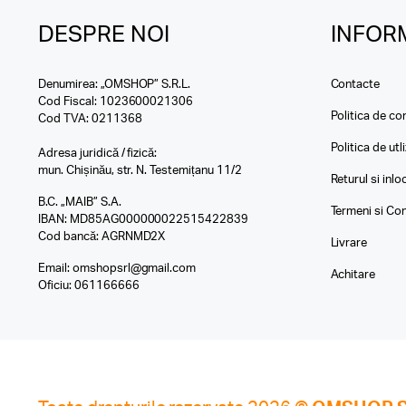
DESPRE NOI
INFORM
Denumirea: „OMSHOP” S.R.L.
Contacte
Cod Fiscal: 1023600021306
Politica de con
Cod TVA: 0211368
Politica de utl
Adresa juridică / fizică:
mun. Chișinău, str. N. Testemițanu 11/2
Returul si inl
B.C. „MAIB” S.A.
Termeni si Con
IBAN: MD85AG000000022515422839
Cod bancă: AGRNMD2X
Livrare
Email:
omshopsrl@gmail.com
Achitare
Oficiu:
061166666