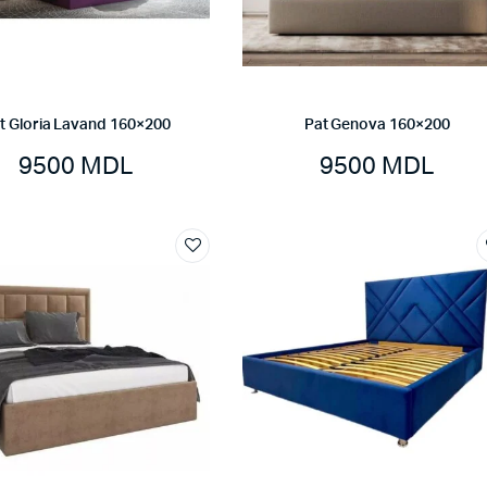
t Gloria Lavand 160×200
Pat Genova 160×200
9500
MDL
9500
MDL