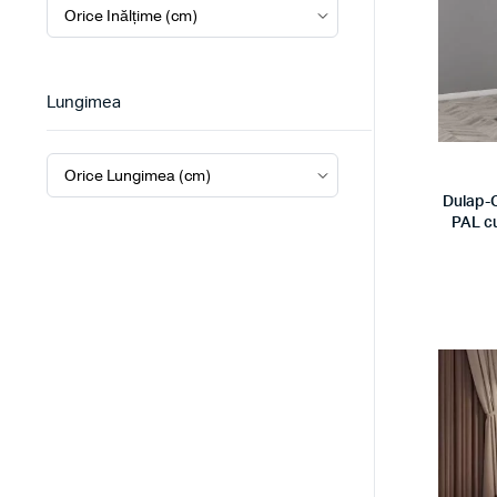
Lungimea
Dulap-C
PAL cu