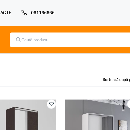
ACTE
061166666
Products
search