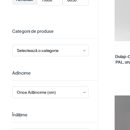
Preț
Preț
minim
maxim
Categorii de produse
Dulap-C
PAL, un
Adîncime
Înălțime