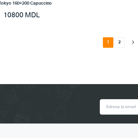
 Tokyo 160×200 Capuccino
10800
MDL
1
2