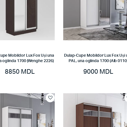
upe Mobildor Lux Fox Uși una
Dulap-Cupe Mobildor Lux Fox Uși 
a oglinda 1700 (Wenghe 2226)
PAL, una oglinda 1700 (Alb 0110
8850
MDL
9000
MDL