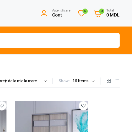
Autentificare
Total
6
0
Cont
0
MDL
Show: