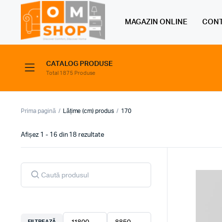
MAGAZIN ONLINE
CONT
CATALOG PRODUSE
Total 1875 Produse
Prima pagină
Lățime (cm) produs
170
Sortat
Afișez 1 - 16 din 18 rezultate
după
preț:
de
Products
search
la
mic
la
mare
FILTREAZĂ