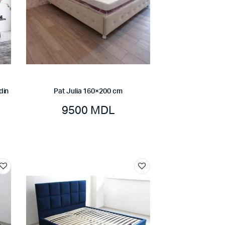
din
Pat Julia 160×200 cm
9500
MDL