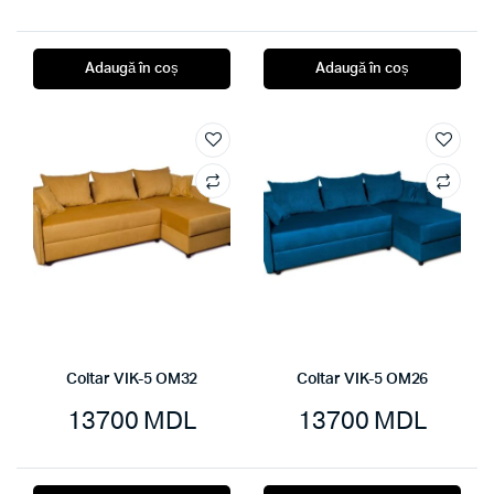
Prețul
Prețul
inițial
curent
Adaugă în coș
Adaugă în coș
a
este:
fost:
9999 MDL.
13700 MDL.
Coltar VIK-5 OM32
Coltar VIK-5 OM26
13700
MDL
13700
MDL