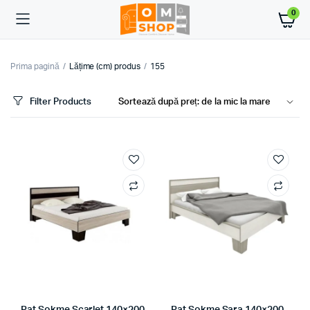
0
Prima pagină
Lățime (cm) produs
155
Filter Products
ț
ț
im
xim