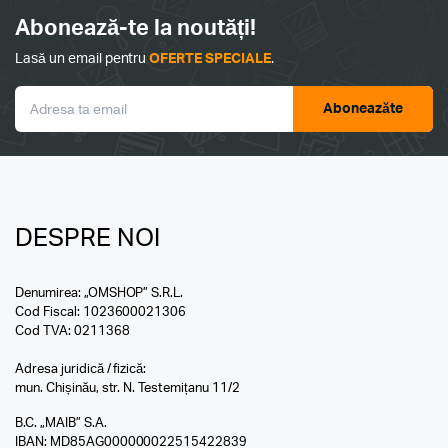
Abonează-te la noutăți!
Lasă un email pentru
OFERTE SPECIALE
.
Aboneazăte
DESPRE NOI
Denumirea: „OMSHOP” S.R.L.
Cod Fiscal: 1023600021306
Cod TVA: 0211368
Adresa juridică / fizică:
mun. Chișinău, str. N. Testemițanu 11/2
B.C. „MAIB” S.A.
IBAN: MD85AG000000022515422839