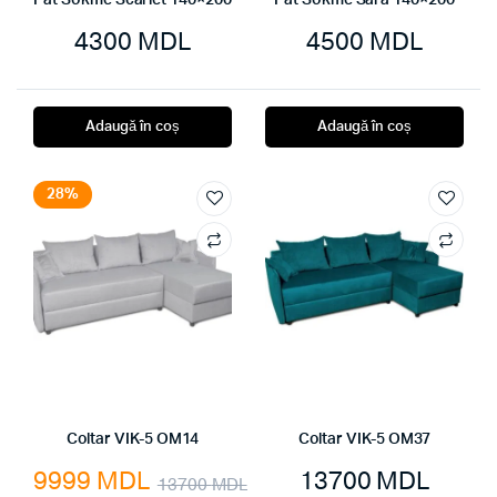
Pat Sokme Scarlet 140×200
Pat Sokme Sara 140×200
4300
MDL
4500
MDL
Adaugă în coș
Adaugă în coș
28%
Coltar VIK-5 OM14
Coltar VIK-5 OM37
9999
MDL
13700
MDL
13700
MDL