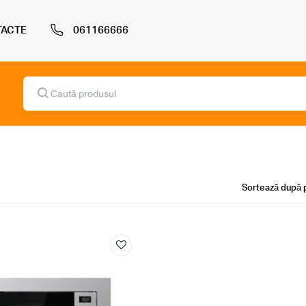
ACTE
061166666
Products
search