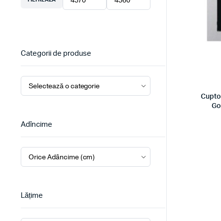
Preț
Preț
minim
maxim
Categorii de produse
Cupto
Go
Adîncime
Lățime