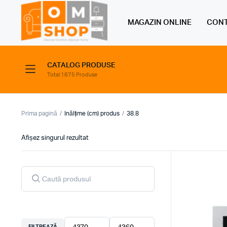
MAGAZIN ONLINE
CONT
CATALOG PRODUSE
Total 1875 Produse
Prima pagină
Inălțime (cm) produs
38.8
Afișez singurul rezultat
Products
search
FILTREAZĂ