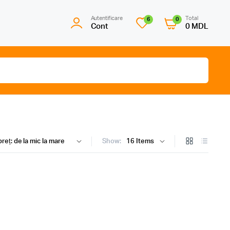
Autentificare
Total
6
0
Cont
0
MDL
Show: