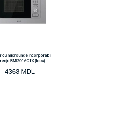
r cu microunde incorporabil
renje BMI201AG1X (Inox)
4363
MDL