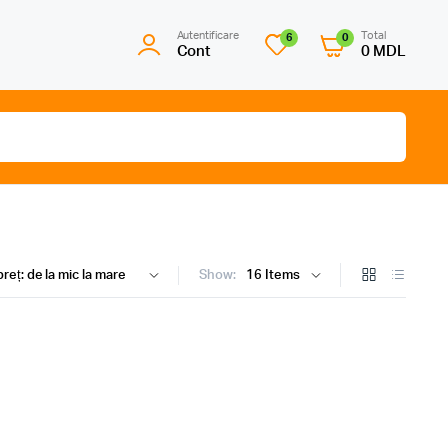
Autentificare
Total
6
0
Cont
0
MDL
Show: