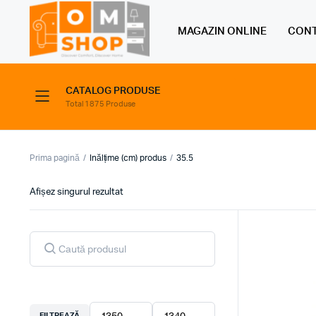
MAGAZIN ONLINE
CONT
CATALOG PRODUSE
Total 1875 Produse
Prima pagină
Inălțime (cm) produs
35.5
Afișez singurul rezultat
Products
search
FILTREAZĂ