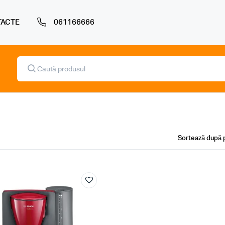
ACTE
061166666
Products
search