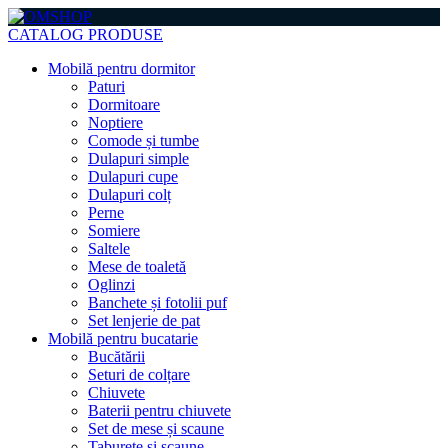
CATALOG PRODUSE
Mobilă pentru dormitor
Paturi
Dormitoare
Noptiere
Comode și tumbe
Dulapuri simple
Dulapuri cupe
Dulapuri colț
Perne
Somiere
Saltele
Mese de toaletă
Oglinzi
Banchete și fotolii puf
Set lenjerie de pat
Mobilă pentru bucatarie
Bucătării
Seturi de colțare
Chiuvete
Baterii pentru chiuvete
Set de mese și scaune
Taburete și scaune