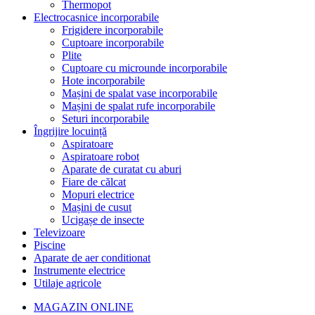
Thermopot
Electrocasnice incorporabile
Frigidere incorporabile
Cuptoare incorporabile
Plite
Cuptoare cu microunde incorporabile
Hote incorporabile
Mașini de spalat vase incorporabile
Mașini de spalat rufe incorporabile
Seturi incorporabile
Îngrijire locuință
Aspiratoare
Aspiratoare robot
Aparate de curatat cu aburi
Fiare de călcat
Mopuri electrice
Mașini de cusut
Ucigașe de insecte
Televizoare
Piscine
Aparate de aer conditionat
Instrumente electrice
Utilaje agricole
MAGAZIN ONLINE