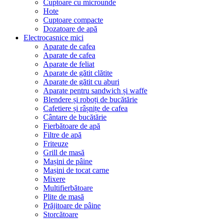
Cuptoare cu microunde
Hote
Cuptoare compacte
Dozatoare de aрă
Electrocasnice mici
Aparate de cafea
Aparate de cafea
Aparate de feliat
Aparate de gătit clătite
Aparate de gătit cu aburi
Aparate pentru sandwich și waffe
Blendere și roboți de bucătărie
Cafetiere și râșnițe de cafea
Cântare de bucătărie
Fierbătoare de apă
Filtre de apă
Friteuze
Grill de masă
Mașini de pâine
Mașini de tocat carne
Mixere
Multifierbătoare
Plite de masă
Prăjitoare de pâine
Storcătoare