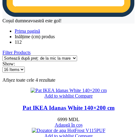
Coșul dumneavoastră este gol!
Prima pagină
Inălțime (cm) produs
112
Filter Products
Show:
Sortat
Afișez toate cele 4 rezultate
după
preț:
Add to wishlist
Compare
de
la
Pat IKEA Idanas White 140×200 cm
mic
la
mare
6999
MDL
Adaugă în coș
Add to wishlist
Compare