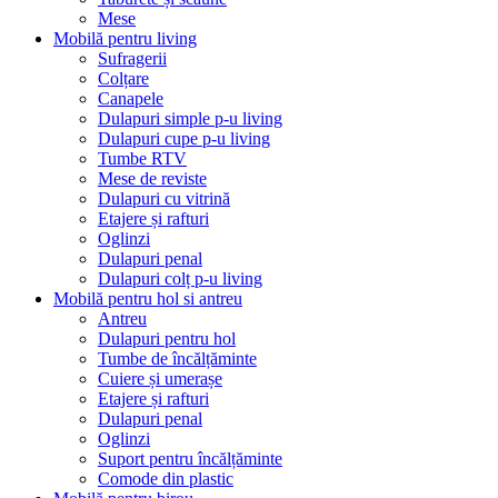
Mese
Mobilă pentru living
Sufragerii
Colțare
Canapele
Dulapuri simple p-u living
Dulapuri cupe p-u living
Tumbe RTV
Mese de reviste
Dulapuri cu vitrină
Etajere și rafturi
Oglinzi
Dulapuri penal
Dulapuri colț p-u living
Mobilă pentru hol si antreu
Antreu
Dulapuri pentru hol
Tumbe de încălțăminte
Cuiere și umerașe
Etajere și rafturi
Dulapuri penal
Oglinzi
Suport pentru încălțăminte
Comode din plastic