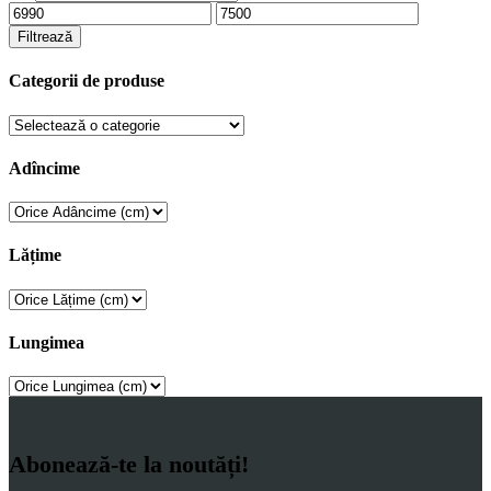
search
Preț
Preț
minim
maxim
Filtrează
Categorii de produse
Adîncime
Lățime
Lungimea
Abonează-te la noutăți!