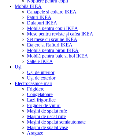
Noptiere pentru copii
Mobilă IKEA
Canapele si coltare IKEA
Paturi IKEA
Dulapuri IKEA
Mobilă pentru copii IKEA
Mese pentru reviste și cafea IKEA
Set mese cu scaune IKEA
Etajere si Rafturi IKEA
Mobilă pentru birou IKEA
Mobilă pentru baie si hol IKEA
Saltele IKEA
Uși
Uși de interior
Uși de exterior
Electrocasnice mari
Frigidere
Congelatoare
Lazi frigorifice
Frigider de vinuri
Mașini de spalat rufe
Mașini de uscat rufe
Mașini de spalat semiautomate
Mașini de spalat vase
Aragaze