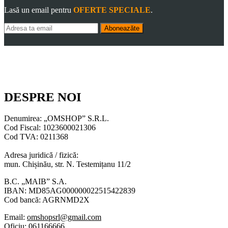
Lasă un email pentru
OFERTE SPECIALE
.
Aboneazăte
DESPRE NOI
Denumirea: „OMSHOP” S.R.L.
Cod Fiscal: 1023600021306
Cod TVA: 0211368
Adresa juridică / fizică:
mun. Chișinău, str. N. Testemițanu 11/2
B.C. „MAIB” S.A.
IBAN: MD85AG000000022515422839
Cod bancă: AGRNMD2X
Email:
omshopsrl@gmail.com
Oficiu:
061166666