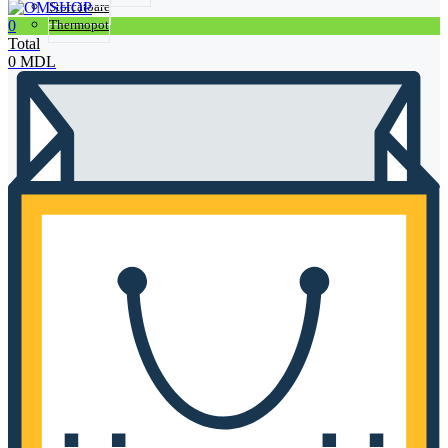
Storcătoare
0
Thermopot
Total
0
MDL