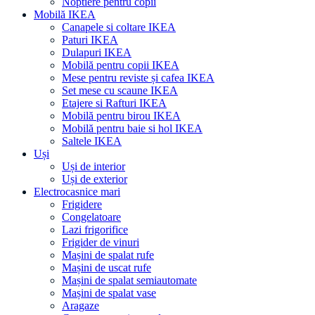
Noptiere pentru copii
Mobilă IKEA
Canapele si coltare IKEA
Paturi IKEA
Dulapuri IKEA
Mobilă pentru copii IKEA
Mese pentru reviste și cafea IKEA
Set mese cu scaune IKEA
Etajere si Rafturi IKEA
Mobilă pentru birou IKEA
Mobilă pentru baie si hol IKEA
Saltele IKEA
Uși
Uși de interior
Uși de exterior
Electrocasnice mari
Frigidere
Congelatoare
Lazi frigorifice
Frigider de vinuri
Mașini de spalat rufe
Mașini de uscat rufe
Mașini de spalat semiautomate
Mașini de spalat vase
Aragaze