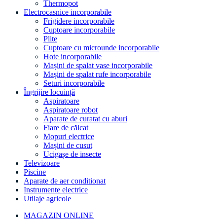
Thermopot
Electrocasnice incorporabile
Frigidere incorporabile
Cuptoare incorporabile
Plite
Cuptoare cu microunde incorporabile
Hote incorporabile
Mașini de spalat vase incorporabile
Mașini de spalat rufe incorporabile
Seturi incorporabile
Îngrijire locuință
Aspiratoare
Aspiratoare robot
Aparate de curatat cu aburi
Fiare de călcat
Mopuri electrice
Mașini de cusut
Ucigașe de insecte
Televizoare
Piscine
Aparate de aer conditionat
Instrumente electrice
Utilaje agricole
MAGAZIN ONLINE