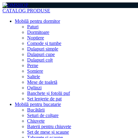
CATALOG PRODUSE
Mobilă pentru dormitor
Paturi
Dormitoare
Noptiere
Comode și tumbe
Dulapuri simple
Dulapuri cupe
Dulapuri colț
Perne
Somiere
Saltele
Mese de toaletă
Oglinzi
Banchete și fotolii puf
Set lenjerie de pat
Mobilă pentru bucatarie
Bucătării
Seturi de colțare
Chiuvete
Baterii pentru chiuvete
Set de mese și scaune
Taburete și scaune