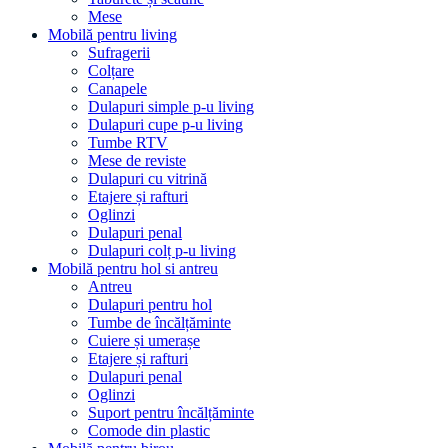
Mese
Mobilă pentru living
Sufragerii
Colțare
Canapele
Dulapuri simple p-u living
Dulapuri cupe p-u living
Tumbe RTV
Mese de reviste
Dulapuri cu vitrină
Etajere și rafturi
Oglinzi
Dulapuri penal
Dulapuri colț p-u living
Mobilă pentru hol si antreu
Antreu
Dulapuri pentru hol
Tumbe de încălțăminte
Cuiere și umerașe
Etajere și rafturi
Dulapuri penal
Oglinzi
Suport pentru încălțăminte
Comode din plastic