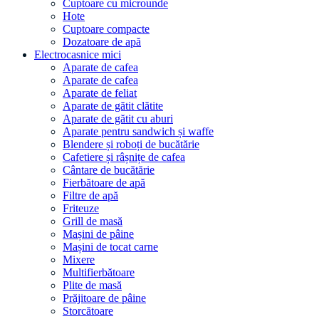
Cuptoare cu microunde
Hote
Cuptoare compacte
Dozatoare de aрă
Electrocasnice mici
Aparate de cafea
Aparate de cafea
Aparate de feliat
Aparate de gătit clătite
Aparate de gătit cu aburi
Aparate pentru sandwich și waffe
Blendere și roboți de bucătărie
Cafetiere și râșnițe de cafea
Cântare de bucătărie
Fierbătoare de apă
Filtre de apă
Friteuze
Grill de masă
Mașini de pâine
Mașini de tocat carne
Mixere
Multifierbătoare
Plite de masă
Prăjitoare de pâine
Storcătoare