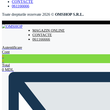
CONTACTE
061166666
Toate drepturile rezervate 2026 ©
OMSHOP S.R.L.
MAGAZIN ONLINE
CONTACTE
061166666
Autentificare
Cont
6
0
Total
0
MDL