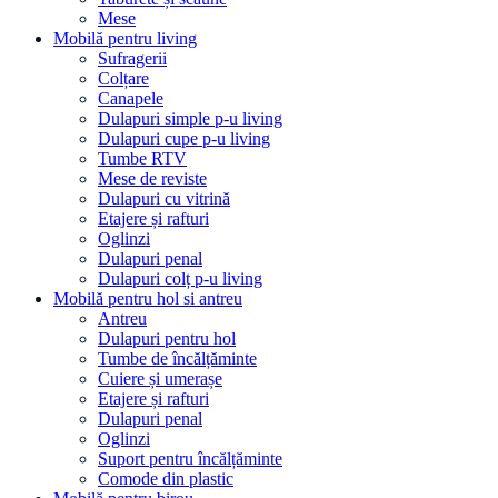
Mese
Mobilă pentru living
Sufragerii
Colțare
Canapele
Dulapuri simple p-u living
Dulapuri cupe p-u living
Tumbe RTV
Mese de reviste
Dulapuri cu vitrină
Etajere și rafturi
Oglinzi
Dulapuri penal
Dulapuri colț p-u living
Mobilă pentru hol si antreu
Antreu
Dulapuri pentru hol
Tumbe de încălțăminte
Cuiere și umerașe
Etajere și rafturi
Dulapuri penal
Oglinzi
Suport pentru încălțăminte
Comode din plastic