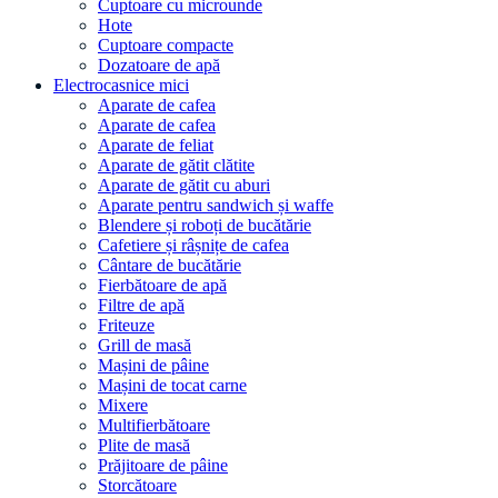
Cuptoare cu microunde
Hote
Cuptoare compacte
Dozatoare de aрă
Electrocasnice mici
Aparate de cafea
Aparate de cafea
Aparate de feliat
Aparate de gătit clătite
Aparate de gătit cu aburi
Aparate pentru sandwich și waffe
Blendere și roboți de bucătărie
Cafetiere și râșnițe de cafea
Cântare de bucătărie
Fierbătoare de apă
Filtre de apă
Friteuze
Grill de masă
Mașini de pâine
Mașini de tocat carne
Mixere
Multifierbătoare
Plite de masă
Prăjitoare de pâine
Storcătoare