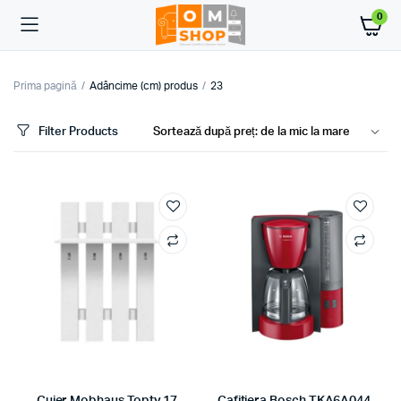
0
Prima pagină
Adâncime (cm) produs
23
Filter Products
ț
ț
im
xim