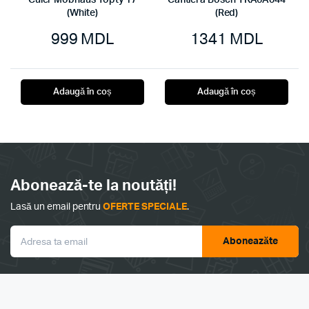
Cuier Mobhaus Topty 17
Cafitiera Bosch TKA6A044
(White)
(Red)
999
MDL
1341
MDL
Adaugă în coș
Adaugă în coș
Abonează-te la noutăți!
Lasă un email pentru
OFERTE SPECIALE
.
Aboneazăte