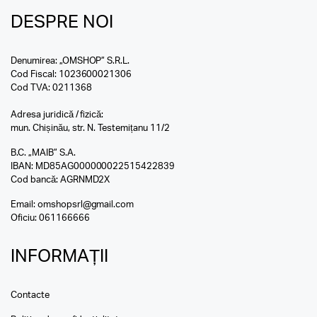
DESPRE NOI
Denumirea: „OMSHOP” S.R.L.
Cod Fiscal: 1023600021306
Cod TVA: 0211368
Adresa juridică / fizică:
mun. Chișinău, str. N. Testemițanu 11/2
B.C. „MAIB” S.A.
IBAN: MD85AG000000022515422839
Cod bancă: AGRNMD2X
Email:
omshopsrl@gmail.com
Oficiu:
061166666
INFORMAȚII
Contacte