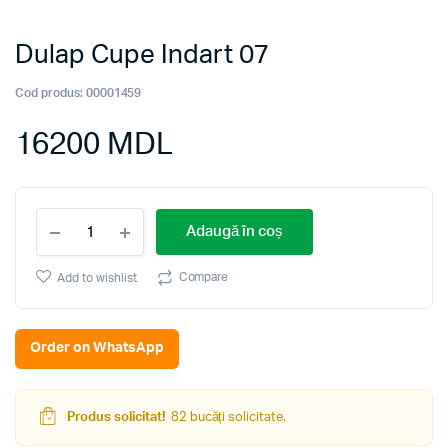
Dulap Cupe Indart 07
Cod produs:
00001459
16200
MDL
Dulap
Adaugă în coș
Cupe
Indart
07
Compare
Add to wishlist
quantity
Order on WhatsApp
Produs solicitat!
82 bucăți solicitate.