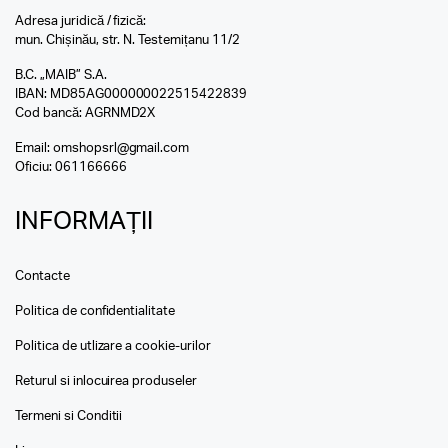
Adresa juridică / fizică:
mun. Chișinău, str. N. Testemițanu 11/2
B.C. „MAIB” S.A.
IBAN: MD85AG000000022515422839
Cod bancă: AGRNMD2X
Email:
omshopsrl@gmail.com
Oficiu:
061166666
INFORMAȚII
Contacte
Politica de confidentialitate
Politica de utlizare a cookie-urilor
Returul si inlocuirea produseler
Termeni si Conditii