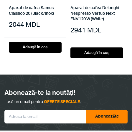
Aparat de cafea Samus
Aparat de cafea Delonghi
Classico 20 (Black/Inox)
Nespresso Vertuo Next
ENV120.W (White)
2044
MDL
2941
MDL
Adaugă în coș
Adaugă în coș
Abonează-te la noutăți!
Lasă un email pentru
OFERTE SPECIALE
.
Aboneazăte