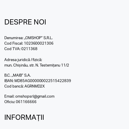
DESPRE NOI
Denumirea: „OMSHOP” S.R.L.
Cod Fiscal: 1023600021306
Cod TVA: 0211368
Adresa juridică / fizică:
mun. Chișinău, str. N. Testemițanu 11/2
B.C. „MAIB” S.A.
IBAN: MD85AG000000022515422839
Cod bancă: AGRNMD2X
Email:
omshopsrl@gmail.com
Oficiu:
061166666
INFORMAȚII