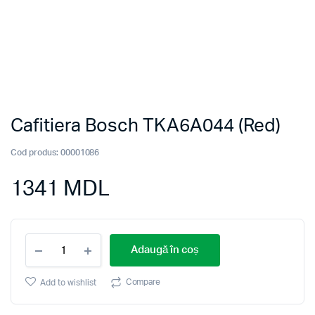
Cafitiera Bosch TKA6A044 (Red)
Cod produs:
00001086
1341
MDL
Cafitiera
Adaugă în coș
Bosch
TKA6A044
(Red)
Compare
Add to wishlist
quantity