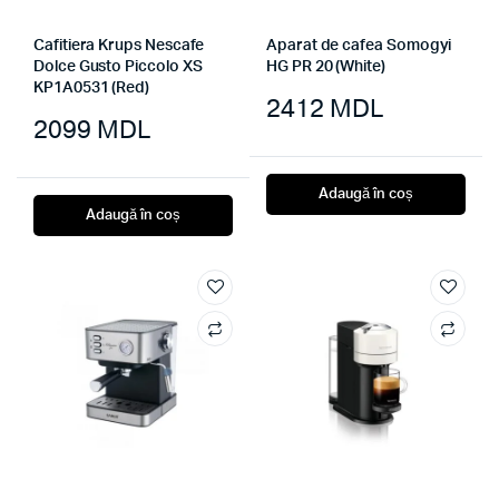
Cafitiera Krups Nescafe
Aparat de cafea Somogyi
Dolce Gusto Piccolo XS
HG PR 20 (White)
KP1A0531 (Red)
2412
MDL
2099
MDL
Adaugă în coș
Adaugă în coș