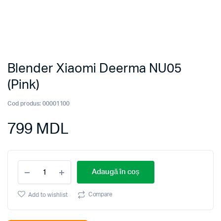
Blender Xiaomi Deerma NU05
(Pink)
Cod produs:
00001100
799
MDL
Blender
Adaugă în coș
Xiaomi
Deerma
NU05
Compare
Add to wishlist
(Pink)
quantity