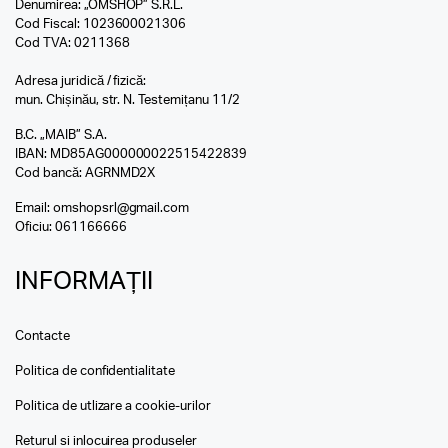
Denumirea: „OMSHOP” S.R.L.
Cod Fiscal: 1023600021306
Cod TVA: 0211368
Adresa juridică / fizică:
mun. Chișinău, str. N. Testemițanu 11/2
B.C. „MAIB” S.A.
IBAN: MD85AG000000022515422839
Cod bancă: AGRNMD2X
Email:
omshopsrl@gmail.com
Oficiu:
061166666
INFORMAȚII
Contacte
Politica de confidentialitate
Politica de utlizare a cookie-urilor
Returul si inlocuirea produseler