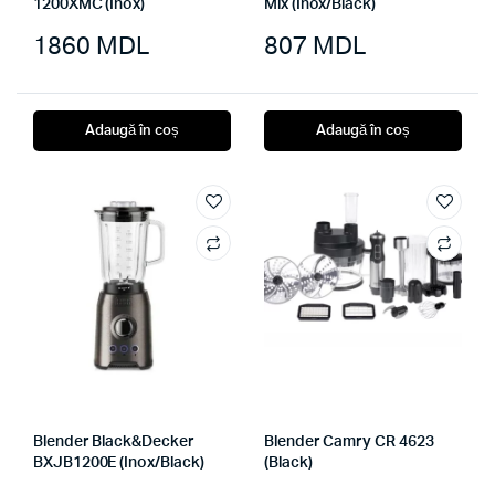
1200XMC (Inox)
Mix (Inox/Black)
1860
MDL
807
MDL
Adaugă în coș
Adaugă în coș
Blender Black&Decker
Blender Camry CR 4623
BXJB1200E (Inox/Black)
(Black)