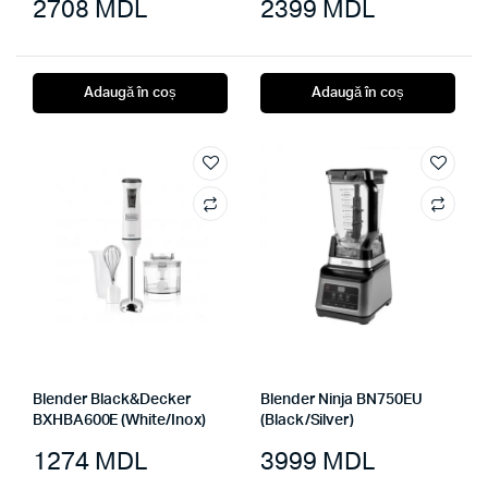
2708
MDL
2399
MDL
Adaugă în coș
Adaugă în coș
Blender Black&Decker
Blender Ninja BN750EU
BXHBA600E (White/Inox)
(Black/Silver)
1274
MDL
3999
MDL