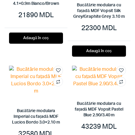
4.1×0.9m Bianco/Brown
Bucătărie modulara cu
fațadă MDF Vopsit Silk
21890
MDL
Grey/Graphite Grey 3.10 m
22300
MDL
Adaugă în coș
Adaugă în coș
Bucătărie modulara cu
fațadă MDF Vopsit Pastel
Bucătărie modulara
Blue 2.90/3.40 m
Imperial cu fațadă MDF
Lucios Bordo 3.0×2.10 m
43239
MDL
32580
MDL