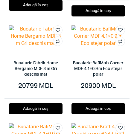
Adaugă în coș
Adaugă în coș
Bucatarie Fabrik Home
Bucatarie BafiMob Corner
Bergamo MDF 3 m Gri
MDF 4.1×0.9 m Eco stejar
deschis mat
polar
20799
MDL
20900
MDL
Adaugă în coș
Adaugă în coș