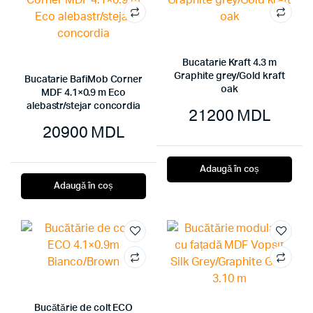
Bucatarie Kraft 4.3 m
Graphite grey/Gold kraft
Bucatarie BafiMob Corner
oak
MDF 4.1×0.9 m Eco
alebastr/stejar concordia
21200
MDL
20900
MDL
Adaugă în coș
Adaugă în coș
Bucătărie de colt ECO