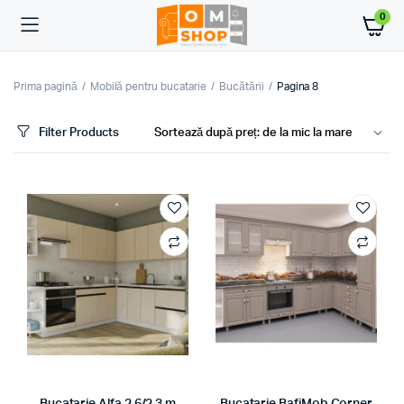
0
Prima pagină
Mobilă pentru bucatarie
Bucătării
Pagina 8
Filter Products
ț
ț
im
xim