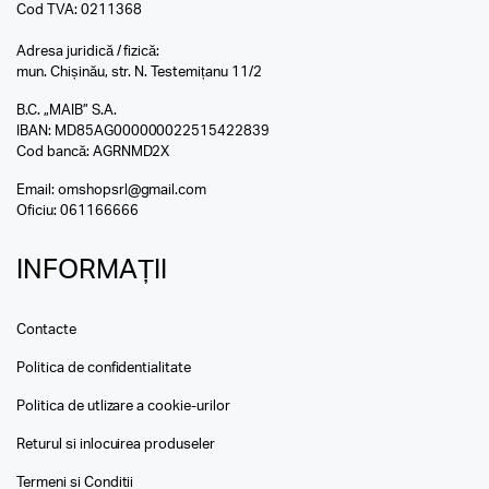
Cod TVA: 0211368
Adresa juridică / fizică:
mun. Chișinău, str. N. Testemițanu 11/2
B.C. „MAIB” S.A.
IBAN: MD85AG000000022515422839
Cod bancă: AGRNMD2X
Email:
omshopsrl@gmail.com
Oficiu:
061166666
INFORMAȚII
Contacte
Politica de confidentialitate
Politica de utlizare a cookie-urilor
Returul si inlocuirea produseler
Termeni si Conditii