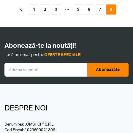
…
1
2
3
5
6
7
8
Abonează-te la noutăți!
Lasă un email pentru
OFERTE SPECIALE
.
Aboneazăte
DESPRE NOI
Denumirea: „OMSHOP” S.R.L.
Cod Fiscal: 1023600021306