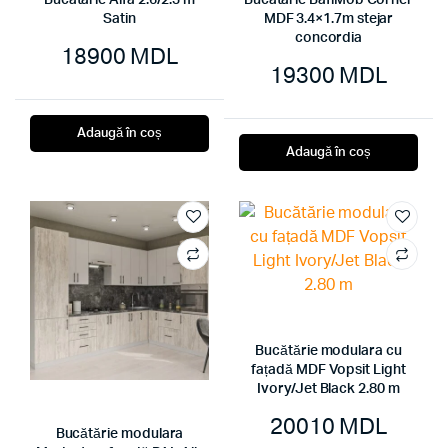
Bucatarie Alfa 2.6/2.3 m
Bucatarie BafiMob Corner
Satin
MDF 3.4×1.7m stejar
concordia
18900
MDL
19300
MDL
Adaugă în coș
Adaugă în coș
Bucătărie modulara cu
fațadă MDF Vopsit Light
Ivory/Jet Black 2.80 m
20010
MDL
Bucătărie modulara