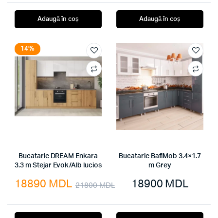
Adaugă în coș
Adaugă în coș
14%
Bucatarie DREAM Enkara
Bucatarie BafiMob 3.4×1.7
3.3 m Stejar Evok/Alb lucios
m Grey
18890
MDL
18900
MDL
21800
MDL
Prețul
Prețul
inițial
curent