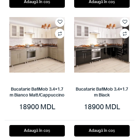
Adaugă în coș
Adaugă în coș
a
este:
fost:
18890 MDL.
21800 MDL.
Bucatarie BafiMob 3.4×1.7
Bucatarie BafiMob 3.4×1.7
m Bianco Matt/Cappuccino
m Black
18900
MDL
18900
MDL
Adaugă în coș
Adaugă în coș