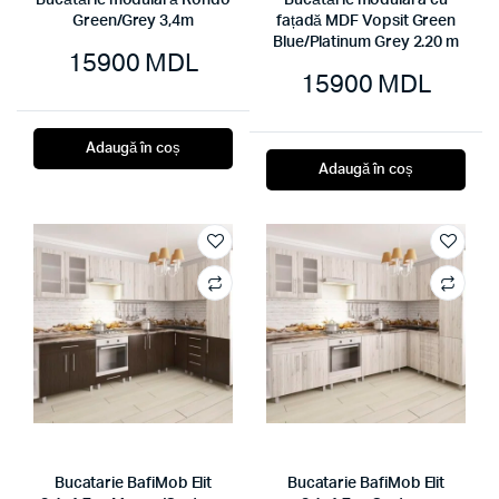
Bucătărie modulară Rondo
Bucătărie modulara cu
Green/Grey 3,4m
fațadă MDF Vopsit Green
Blue/Platinum Grey 2.20 m
15900
MDL
15900
MDL
Adaugă în coș
Adaugă în coș
Bucatarie BafiMob Elit
Bucatarie BafiMob Elit