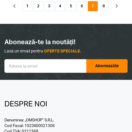
1
2
3
4
5
6
7
8
Abonează-te la noutăți!
Lasă un email pentru
OFERTE SPECIALE
.
Aboneazăte
DESPRE NOI
Denumirea: „OMSHOP” S.R.L.
Cod Fiscal: 1023600021306
Cod TVA: 0211368