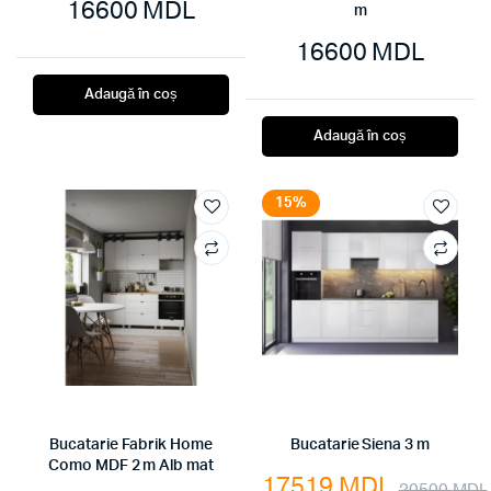
16600
MDL
m
16600
MDL
Adaugă în coș
Adaugă în coș
15%
Bucatarie Fabrik Home
Bucatarie Siena 3 m
Como MDF 2 m Alb mat
17519
MDL
20500
MDL