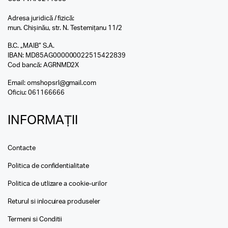
Adresa juridică / fizică:
mun. Chișinău, str. N. Testemițanu 11/2
B.C. „MAIB” S.A.
IBAN: MD85AG000000022515422839
Cod bancă: AGRNMD2X
Email:
omshopsrl@gmail.com
Oficiu:
061166666
INFORMAȚII
Contacte
Politica de confidentialitate
Politica de utlizare a cookie-urilor
Returul si inlocuirea produseler
Termeni si Conditii