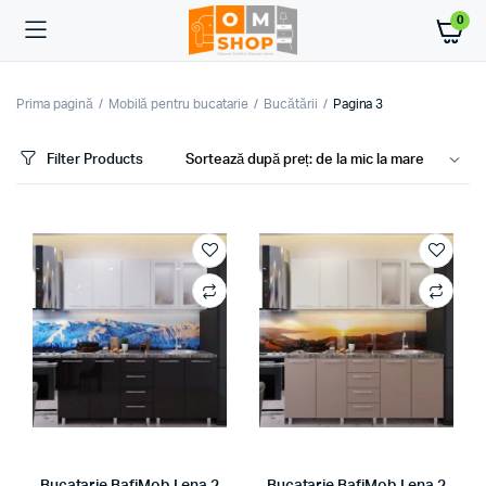
0
Prima pagină
Mobilă pentru bucatarie
Bucătării
Pagina 3
Filter Products
ț
ț
im
xim