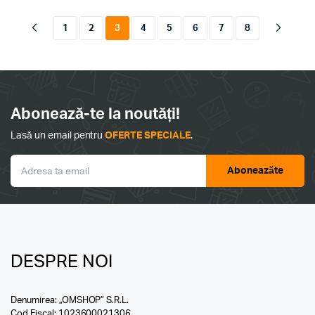
1
2
3
4
5
6
7
8
Abonează-te la noutăți!
Lasă un email pentru
OFERTE SPECIALE
.
Aboneazăte
DESPRE NOI
Denumirea: „OMSHOP” S.R.L.
Cod Fiscal: 1023600021306