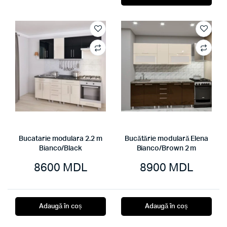
fost:
8500 MDL.
10199 MDL.
Bucatarie modulara 2.2 m
Bucătărie modulară Elena
Bianco/Black
Bianco/Brown 2 m
8600
MDL
8900
MDL
Adaugă în coș
Adaugă în coș