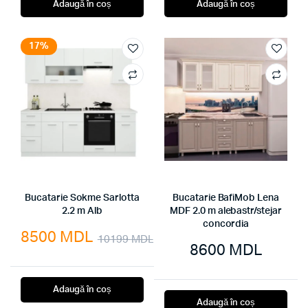
Adaugă în coș
Adaugă în coș
17%
Bucatarie Sokme Sarlotta
Bucatarie BafiMob Lena
2.2 m Alb
MDF 2.0 m alebastr/stejar
concordia
8500
MDL
10199
MDL
8600
MDL
Prețul
Prețul
inițial
curent
Adaugă în coș
a
este:
Adaugă în coș