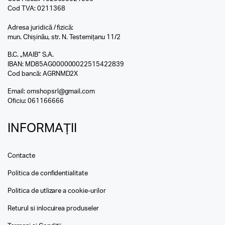
Cod TVA: 0211368
Adresa juridică / fizică:
mun. Chișinău, str. N. Testemițanu 11/2
B.C. „MAIB” S.A.
IBAN: MD85AG000000022515422839
Cod bancă: AGRNMD2X
Email:
omshopsrl@gmail.com
Oficiu:
061166666
INFORMAȚII
Contacte
Politica de confidentialitate
Politica de utlizare a cookie-urilor
Returul si inlocuirea produseler