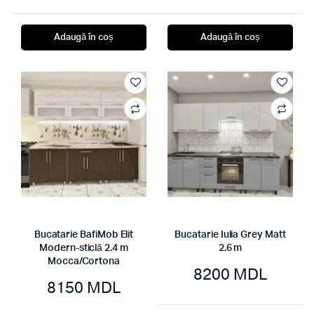
Adaugă în coș
Adaugă în coș
Bucatarie BafiMob Elit
Bucatarie Iulia Grey Matt
Modern-sticlă 2.4 m
2.6 m
Mocca/Cortona
8200
MDL
8150
MDL