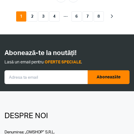
…
1
2
3
4
6
7
8
Abonează-te la noutăți!
Lasă un email pentru
OFERTE SPECIALE
.
Aboneazăte
DESPRE NOI
Denumirea: „OMSHOP” S.R.L.