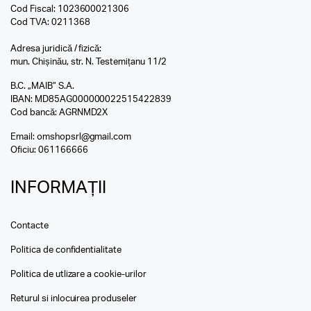
Cod Fiscal: 1023600021306
Cod TVA: 0211368
Adresa juridică / fizică:
mun. Chișinău, str. N. Testemițanu 11/2
B.C. „MAIB” S.A.
IBAN: MD85AG000000022515422839
Cod bancă: AGRNMD2X
Email:
omshopsrl@gmail.com
Oficiu:
061166666
INFORMAȚII
Contacte
Politica de confidentialitate
Politica de utlizare a cookie-urilor
Returul si inlocuirea produseler